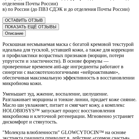
отделения Почты России)
в) по России (до ПВЗ СДЭК и до отделения Почты России)
ОСТАВИТЬ ОТЗЫВ
ПОКАЗАТЬ ЕЩЁ ОТЗЫВЫ
Описание
Роскошная несмываемая маска с богатой кремовой текстурой
идеальна для тусклой, уставшей кожи, а также для коррекции
и профилактики возрастных признаков (морщин, потери
упругости и эластичности). В основе формулы —
проверенные временем anti-age ингредиенты работают в
синергии с высокотехнологичными «нейроактивами»,
обеспечивая максимальную эффективность в восстановлении
микробиома кожи.
Уменьшает зуд, жжение, воспаление, шелушение.
Разглаживает морщины и тонкие линии, придает коже сияние.
Масло ши увлажняет, питает и смягчает кожу, а комплекс
HOLOBIOSYS™ запускает процесс восстановления
микробиома и клеточной регенерации. Мгновенно устраняет
дискомфорт и стянутость.
"Молекула влюбленности" GLOWCYTOCIN™ на основе
экстракта гиацинта приводит в действие «гормон счастья»