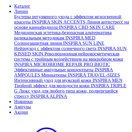
Каталог
Линии
Бустеры регулярного ухода с эффектом мгногвенной
красоты
INSPIRA SKIN ACCENTS
Линия антистресс на
основе каннабидиола
INSPIRA CBD SKIN CARE
Медицинская эстетика-безопасная альтернатива
радикальным методикам
INSPIRA MED
Солнцезащитная линия
INSPIRA SUN LINE
Нейроуход с эффектом солнечного света
INSPIRA SUN
KISSED SKIN
Революционная нейрокосметическая
система с тройным воздействием на микробиом кожи
INSPIRA MICROBIOME REPAIR PRO BIOTIC
Эффективные ампульные концентраты
INSPIRA
AMPOULES
Миниатюры
INSPIRA TRAVEL-SIZES
Интенсивный уход для мужской кожи
INSPIRA MEN
Тройной эффект для молодости кожи
INSPIRA TRIPLE
G
Люкс уход для любого типа кожи, подвергшейся
стрессу
INSPIRA ALPINA
Новинки
Ампулы
Акции