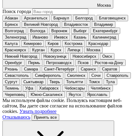
Москва
Поиск города
Абакан
Архангельск
Барнаул
Белгород
Благовещенск
Брянск
Великий Новгород
Владивосток
Владимир
Волгоград
Вологда
Воронеж
Выборг
Екатеринбург
Зеленоград
Иваново
Ижевск
Казань
Калининград
Калуга
Кемерово
Киров
Кострома
Краснодар
Красноярск
Курган
Курск
Липецк
Москва
Нижний Новгород
Новокузнецк
Новосибирск
Омск
Оренбург
Пермь
Петрозаводск
Псков
Ростов-на-Дону
Рязань
Самара
Санкт-Петербург
Саранск
Саратов
Севастополь
Симферополь
Смоленск
Сочи
Ставрополь
Сургут
Сыктывкар
Тверь
Тольятти
Томск
Тула
Тюмень
Уфа
Хабаровск
Чебоксары
Челябинск
Череповец
Южно-Сахалинск
Якутск
Ярославль
Мы используем файлы cookie. Пользуясь настоящим веб-
сайтом, Вы даете свое согласие на использование файлов
cookies.
Узнать подробнее
Отказываюсь
Принять все