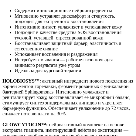
Содержит инновационные нейроингредиенты
Мгновенно устраняет дискомфорт и стянутость,
подходит для экстренного восстановления
Интенсивно питает, увлажняет и успокаивает кожу
Подходит в качестве средства SOS-восстановления
тусклой, уставшей, стрессированной кожи
Восстанавливает защитный барьер, эластичность и
естественное сияние
Успокаивает воспаления и раздражения
Не требует смывания — работает всю ночь для
видимого результата уже утром
Идеальна для курсовой терапии
HOLOBIOSYS™:
активный ингредиент нового поколения из
корней желтой горечавки, ферментированных с уникальной
бактерией Sphingomonas. Интенсивно увлажняет и
ревитализирует кожу, восстанавливает её микробный баланс,
стимулирует синтез эпидермальных липидов и укрепляет
барьерную функцию. Обеспечивает увлажнение до 72 часов,
снижает потерю влаги на 30%.
GLOWCYTOCIN™:
нейроактивный комплекс на основе
экстракта гиацинта, имитирующий действие окситоцина —
«молекулы влюбленности», высокий уровень которого