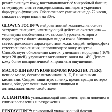
ревитализирует кожу, восстанавливает её микробный баланс,
стимулирует синтез эпидермальных липидов и укрепляет
барьерную функцию. Обеспечивает увлажнение до 72 часов,
снижает потерю влаги на 30%.
GLOWCYTOCIN™:
нейроактивный комплекс на основе
экстракта гиацинта, имитирующий действие окситоцина —
«молекулы влюбленности», высокий уровень которого
коррелирует с более молодым видом кожи. Улучшает
светоотражающие характеристики кожи, создаёт нейроэффект
естественного сияния, наполняющего кожу изнутри.
Способствует обновлению клеток, уменьшает морщины (-16%
через 28 дней), улучшает эластичность кожи на 14%. Делает
кожу более восприимчивой к приятным ощущениям.
МАСЛО ШИ (BUTYROSPERMUM PARKII BUTTER):
ценное масло, богатое витаминами A, E, F и жирными
кислотами. Создает защитную пленку, предотвращая потерю
влаги, обладает мощными заживляющими и
антиоксидантными свойствами.
АЛЛАНТОИН:
успокаивающий компонент для мгновенного
снятия воспаления и раздражения.
PENTAVITIN™:
природный увлажняющий фактор