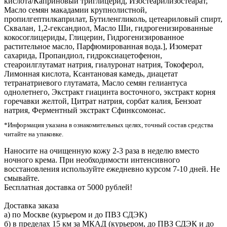
кислота/Каприновый триглицерид, Изостеарилизостеарат,
Масло семян макадамии крупнолистной,
пропилгептилкаприлат, Бутиленгликоль, цетеариловый спирт,
Сквалан, 1,2-гександиол, Масло Ши, гидрогенизированные
кокосоглицериды, Глицерин, Гидрогенизированное
растительное масло, Парфюмированная вода.], Изомерат
сахарида, Пропандиол, гидроксиацетофенон,
стеароилглутамат натрия, гиалуронат натрия, Токоферол,
Лимонная кислота, Ксантановая камедь, диацетат
тетранатриевого глутамата, Масло семян гелиантуса
однолетнего, Экстракт гиацинта восточного, экстракт корня
горечавки желтой, Цитрат натрия, сорбат калия, Бензоат
натрия, Ферментный экстракт Сфинксомонас.
*Информация указана в ознакомительных целях, точный состав средства
читайте на упаковке.
Наносите на очищенную кожу 2-3 раза в неделю вместо
ночного крема. При необходимости интенсивного
восстановления используйте ежедневно курсом 7-10 дней. Не
смывайте.
Бесплатная доставка от 5000 рублей!
Доставка заказа
а) по Москве (курьером и до ПВЗ СДЭК)
б) в пределах 15 км за МКАД (курьером, до ПВЗ СДЭК и до