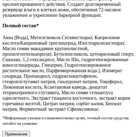
пролонгированного действия. Создает долговременный
резервуар влаги в клетках кожи, обеспечивая 72-часовое
увлажнение и укрепление барьерной функции.
Полный состав*
Аква [Вода], Метилглюкоза Сесквистеарат, Каприловая
кислота/Каприновый триглицерид, Изостеарилизостеарат,
Масло семян макадамии крупнолистной,
пропилгептилкаприлат, Бутиленгликоль, цетеариловый спирт,
Сквалан, 1,2-гександиол, Масло Ши, гидрогенизированные
кокосоглицериды, Глицерин, Гидрогенизированное
растительное масло, Парфюмированная вода.], Изомерат
сахарида, Пропандиол, гидроксиацетофенон,
стеароилглутамат натрия, гиалуронат натрия, Токоферол,
Лимонная кислота, Ксантановая камедь, диацетат
тетранатриевого глутамата, Масло семян гелиантуса
однолетнего, Экстракт гиацинта восточного, экстракт корня
горечавки желтой, Цитрат натрия, сорбат калия, Бензоат
натрия, Ферментный экстракт Сфинксомонас.
*Информация указана в ознакомительных целях, точный состав средства
читайте на упаковке.
Применение