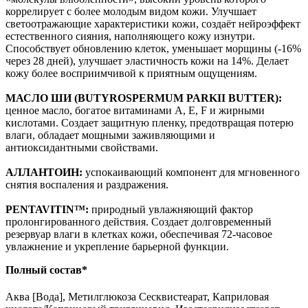
коррелирует с более молодым видом кожи. Улучшает
светоотражающие характеристики кожи, создаёт нейроэффект
естественного сияния, наполняющего кожу изнутри.
Способствует обновлению клеток, уменьшает морщины (-16%
через 28 дней), улучшает эластичность кожи на 14%. Делает
кожу более восприимчивой к приятным ощущениям.
МАСЛО ШИ (BUTYROSPERMUM PARKII BUTTER):
ценное масло, богатое витаминами A, E, F и жирными
кислотами. Создает защитную пленку, предотвращая потерю
влаги, обладает мощными заживляющими и
антиоксидантными свойствами.
АЛЛАНТОИН:
успокаивающий компонент для мгновенного
снятия воспаления и раздражения.
PENTAVITIN™:
природный увлажняющий фактор
пролонгированного действия. Создает долговременный
резервуар влаги в клетках кожи, обеспечивая 72-часовое
увлажнение и укрепление барьерной функции.
Полный состав*
Аква [Вода], Метилглюкоза Сесквистеарат, Каприловая