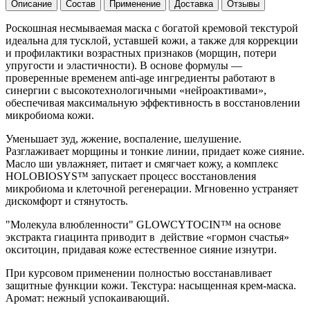
Описание
Состав
Применение
Доставка
Отзывы
Роскошная несмываемая маска с богатой кремовой текстурой
идеальна для тусклой, уставшей кожи, а также для коррекции
и профилактики возрастных признаков (морщин, потери
упругости и эластичности). В основе формулы —
проверенные временем anti-age ингредиенты работают в
синергии с высокотехнологичными «нейроактивами»,
обеспечивая максимальную эффективность в восстановлении
микробиома кожи.
Уменьшает зуд, жжение, воспаление, шелушение.
Разглаживает морщины и тонкие линии, придает коже сияние.
Масло ши увлажняет, питает и смягчает кожу, а комплекс
HOLOBIOSYS™ запускает процесс восстановления
микробиома и клеточной регенерации. Мгновенно устраняет
дискомфорт и стянутость.
"Молекула влюбленности" GLOWCYTOCIN™ на основе
экстракта гиацинта приводит в действие «гормон счастья»
окситоцин, придавая коже естественное сияние изнутри.
При курсовом применении полностью восстанавливает
защитные функции кожи. Текстура: насыщенная крем-маска.
Аромат: нежный успокаивающий.