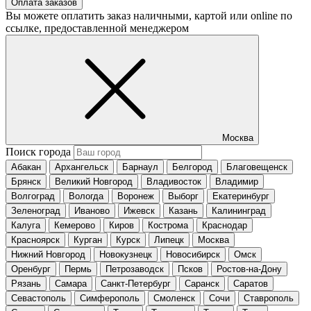
Оплата заказов
Вы можете оплатить заказ наличными, картой или online по
ссылке, предоставленной менеджером
Москва
Поиск города
Абакан
Архангельск
Барнаул
Белгород
Благовещенск
Брянск
Великий Новгород
Владивосток
Владимир
Волгоград
Вологда
Воронеж
Выборг
Екатеринбург
Зеленоград
Иваново
Ижевск
Казань
Калининград
Калуга
Кемерово
Киров
Кострома
Краснодар
Красноярск
Курган
Курск
Липецк
Москва
Нижний Новгород
Новокузнецк
Новосибирск
Омск
Оренбург
Пермь
Петрозаводск
Псков
Ростов-на-Дону
Рязань
Самара
Санкт-Петербург
Саранск
Саратов
Севастополь
Симферополь
Смоленск
Сочи
Ставрополь