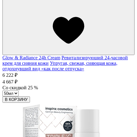
Glow & Radiance 24h Cream
Ревитализирующий 24-часовой
крем для сияния кожи
Упругая, свежая, сияющая кожа,
отдохнувший вид «как после отпуска»
6 222 ₽
4 667 ₽
Со скидкой
25
%
В КОРЗИНУ