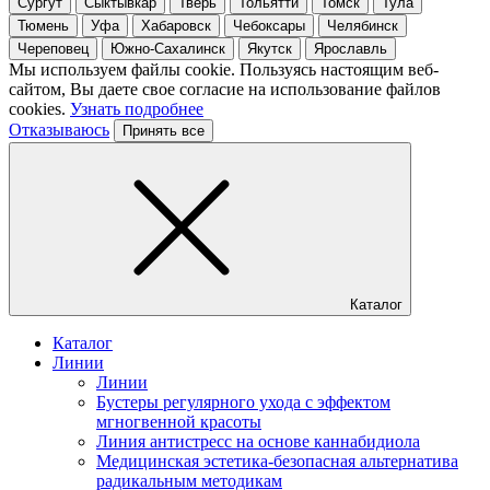
Сургут
Сыктывкар
Тверь
Тольятти
Томск
Тула
Тюмень
Уфа
Хабаровск
Чебоксары
Челябинск
Череповец
Южно-Сахалинск
Якутск
Ярославль
Мы используем файлы cookie. Пользуясь настоящим веб-
сайтом, Вы даете свое согласие на использование файлов
cookies.
Узнать подробнее
Отказываюсь
Принять все
Каталог
Каталог
Линии
Линии
Бустеры регулярного ухода с эффектом
мгногвенной красоты
Линия антистресс на основе каннабидиола
Медицинская эстетика-безопасная альтернатива
радикальным методикам