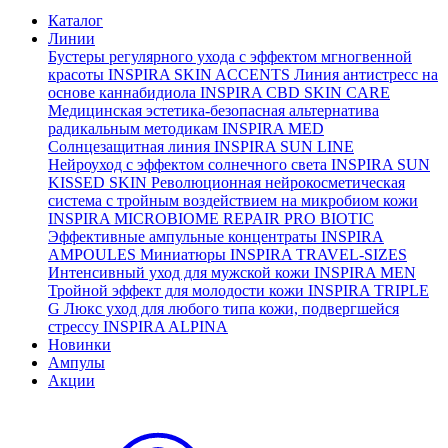
Каталог
Линии
Бустеры регулярного ухода с эффектом мгногвенной
красоты
INSPIRA SKIN ACCENTS
Линия антистресс на
основе каннабидиола
INSPIRA CBD SKIN CARE
Медицинская эстетика-безопасная альтернатива
радикальным методикам
INSPIRA MED
Солнцезащитная линия
INSPIRA SUN LINE
Нейроуход с эффектом солнечного света
INSPIRA SUN
KISSED SKIN
Революционная нейрокосметическая
система с тройным воздействием на микробиом кожи
INSPIRA MICROBIOME REPAIR PRO BIOTIC
Эффективные ампульные концентраты
INSPIRA
AMPOULES
Миниатюры
INSPIRA TRAVEL-SIZES
Интенсивный уход для мужской кожи
INSPIRA MEN
Тройной эффект для молодости кожи
INSPIRA TRIPLE
G
Люкс уход для любого типа кожи, подвергшейся
стрессу
INSPIRA ALPINA
Новинки
Ампулы
Акции