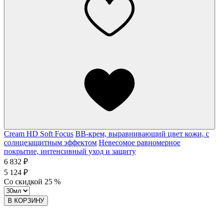
Cream HD Soft Focus
ВВ-крем, выравнивающий цвет кожи, с
солнцезащитным эффектом
Невесомое равномерное
покрытие, интенсивный уход и защиту
6 832 ₽
5 124 ₽
Со скидкой
25
%
В КОРЗИНУ