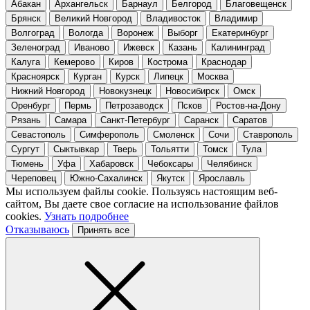
Абакан
Архангельск
Барнаул
Белгород
Благовещенск
Брянск
Великий Новгород
Владивосток
Владимир
Волгоград
Вологда
Воронеж
Выборг
Екатеринбург
Зеленоград
Иваново
Ижевск
Казань
Калининград
Калуга
Кемерово
Киров
Кострома
Краснодар
Красноярск
Курган
Курск
Липецк
Москва
Нижний Новгород
Новокузнецк
Новосибирск
Омск
Оренбург
Пермь
Петрозаводск
Псков
Ростов-на-Дону
Рязань
Самара
Санкт-Петербург
Саранск
Саратов
Севастополь
Симферополь
Смоленск
Сочи
Ставрополь
Сургут
Сыктывкар
Тверь
Тольятти
Томск
Тула
Тюмень
Уфа
Хабаровск
Чебоксары
Челябинск
Череповец
Южно-Сахалинск
Якутск
Ярославль
Мы используем файлы cookie. Пользуясь настоящим веб-
сайтом, Вы даете свое согласие на использование файлов
cookies.
Узнать подробнее
Отказываюсь
Принять все