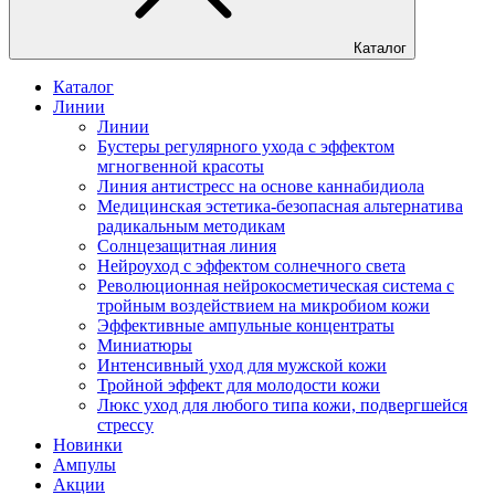
Каталог
Каталог
Линии
Линии
Бустеры регулярного ухода с эффектом
мгногвенной красоты
Линия антистресс на основе каннабидиола
Медицинская эстетика-безопасная альтернатива
радикальным методикам
Солнцезащитная линия
Нейроуход с эффектом солнечного света
Революционная нейрокосметическая система с
тройным воздействием на микробиом кожи
Эффективные ампульные концентраты
Миниатюры
Интенсивный уход для мужской кожи
Тройной эффект для молодости кожи
Люкс уход для любого типа кожи, подвергшейся
стрессу
Новинки
Ампулы
Акции