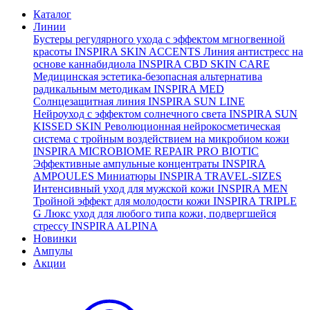
Каталог
Линии
Бустеры регулярного ухода с эффектом мгногвенной
красоты
INSPIRA SKIN ACCENTS
Линия антистресс на
основе каннабидиола
INSPIRA CBD SKIN CARE
Медицинская эстетика-безопасная альтернатива
радикальным методикам
INSPIRA MED
Солнцезащитная линия
INSPIRA SUN LINE
Нейроуход с эффектом солнечного света
INSPIRA SUN
KISSED SKIN
Революционная нейрокосметическая
система с тройным воздействием на микробиом кожи
INSPIRA MICROBIOME REPAIR PRO BIOTIC
Эффективные ампульные концентраты
INSPIRA
AMPOULES
Миниатюры
INSPIRA TRAVEL-SIZES
Интенсивный уход для мужской кожи
INSPIRA MEN
Тройной эффект для молодости кожи
INSPIRA TRIPLE
G
Люкс уход для любого типа кожи, подвергшейся
стрессу
INSPIRA ALPINA
Новинки
Ампулы
Акции