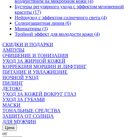
воздействием на микробиом кожи (4)
Бустеры регулярного ухода с эффектом мгновенной
красоты (17)
Нейроуход с эффектом солнечного света (4)
Солнцезащитная линия (6)
Миниатюры (3)
Тройной эффект для молодости кожи (4)
СКИДКИ И ПОДАРКИ
АМПУЛЫ
ОЧИЩЕНИЕ И ТОНИЗАЦИЯ
УХОД ЗА ЖИРНОЙ КОЖЕЙ
КОРРЕКЦИЯ МОРЩИН И ЛИФТИНГ
ПИТАНИЕ И УВЛАЖНЕНИЕ
НОЧНОЙ УХОД
ПИЛИНГ
ДЕТОКС
УХОД ЗА КОЖЕЙ ВОКРУГ ГЛАЗ
УХОД ЗА ГУБАМИ
МАСКИ
ТОНАЛЬНЫЕ СРЕДСТВА
ЗАЩИТА ОТ СОЛНЦА
ДЛЯ МУЖЧИН
Цена
от