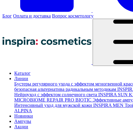
Блог
Оплата и доставка
Вопрос косметологу
Каталог
Линии
Бустеры регулярного ухода с эффектом мгногвенной кра
безопасная альтернатива радикальным методикам
INSPI
Нейроуход с эффектом солнечного света
INSPIRA SUN K
MICROBIOME REPAIR PRO BIOTIC
Эффективные ампу
Интенсивный уход для мужской кожи
INSPIRA MEN
Тро
ALPINA
Новинки
Ампулы
Акции