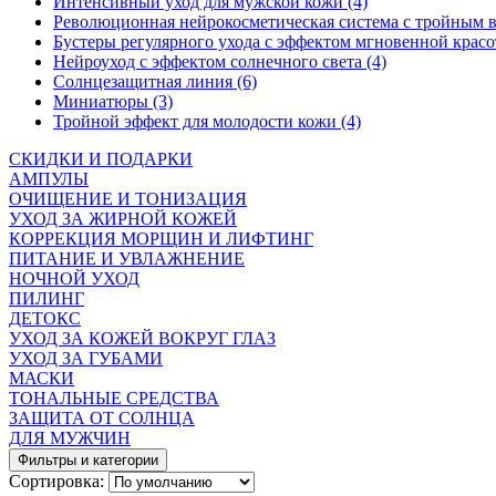
Интенсивный уход для мужской кожи (4)
Революционная нейрокосметическая система с тройным в
Бустеры регулярного ухода с эффектом мгновенной красо
Нейроуход с эффектом солнечного света (4)
Солнцезащитная линия (6)
Миниатюры (3)
Тройной эффект для молодости кожи (4)
СКИДКИ И ПОДАРКИ
АМПУЛЫ
ОЧИЩЕНИЕ И ТОНИЗАЦИЯ
УХОД ЗА ЖИРНОЙ КОЖЕЙ
КОРРЕКЦИЯ МОРЩИН И ЛИФТИНГ
ПИТАНИЕ И УВЛАЖНЕНИЕ
НОЧНОЙ УХОД
ПИЛИНГ
ДЕТОКС
УХОД ЗА КОЖЕЙ ВОКРУГ ГЛАЗ
УХОД ЗА ГУБАМИ
МАСКИ
ТОНАЛЬНЫЕ СРЕДСТВА
ЗАЩИТА ОТ СОЛНЦА
ДЛЯ МУЖЧИН
Фильтры и категории
Сортировка: