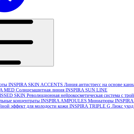
соты
INSPIRA SKIN ACCENTS
Линия антистресс на основе кан
RA MED
Солнцезащитная линия
INSPIRA SUN LINE
ISSED SKIN
Революционная нейрокосметическая система с тро
льные концентраты
INSPIRA AMPOULES
Миниатюры
INSPIRA
йной эффект для молодости кожи
INSPIRA TRIPLE G
Люкс уход 