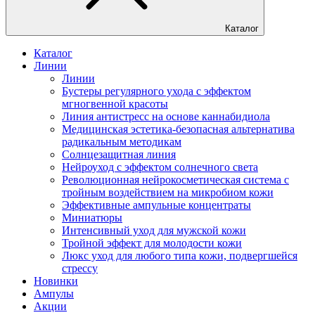
Каталог
Каталог
Линии
Линии
Бустеры регулярного ухода с эффектом
мгногвенной красоты
Линия антистресс на основе каннабидиола
Медицинская эстетика-безопасная альтернатива
радикальным методикам
Солнцезащитная линия
Нейроуход с эффектом солнечного света
Революционная нейрокосметическая система с
тройным воздействием на микробиом кожи
Эффективные ампульные концентраты
Миниатюры
Интенсивный уход для мужской кожи
Тройной эффект для молодости кожи
Люкс уход для любого типа кожи, подвергшейся
стрессу
Новинки
Ампулы
Акции