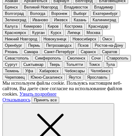
Абакан
Архангельск
Барнаул
Белгород
Благовещенск
Брянск
Великий Новгород
Владивосток
Владимир
Волгоград
Вологда
Воронеж
Выборг
Екатеринбург
Зеленоград
Иваново
Ижевск
Казань
Калининград
Калуга
Кемерово
Киров
Кострома
Краснодар
Красноярск
Курган
Курск
Липецк
Москва
Нижний Новгород
Новокузнецк
Новосибирск
Омск
Оренбург
Пермь
Петрозаводск
Псков
Ростов-на-Дону
Рязань
Самара
Санкт-Петербург
Саранск
Саратов
Севастополь
Симферополь
Смоленск
Сочи
Ставрополь
Сургут
Сыктывкар
Тверь
Тольятти
Томск
Тула
Тюмень
Уфа
Хабаровск
Чебоксары
Челябинск
Череповец
Южно-Сахалинск
Якутск
Ярославль
Мы используем файлы cookie. Пользуясь настоящим веб-
сайтом, Вы даете свое согласие на использование файлов
cookies.
Узнать подробнее
Отказываюсь
Принять все