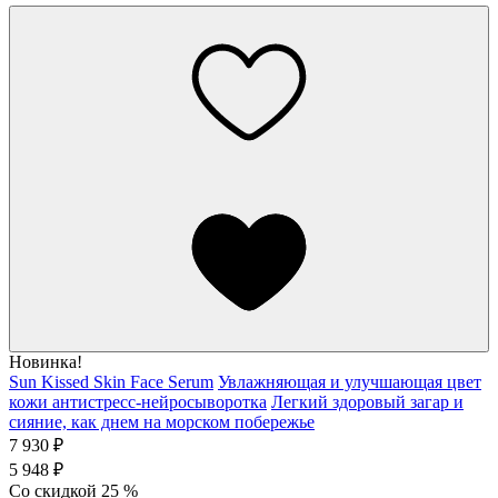
Новинка!
Sun Kissed Skin Face Serum
Увлажняющая и улучшающая цвет
кожи антистресс-нейросыворотка
Легкий здоровый загар и
сияние, как днем на морском побережье
7 930 ₽
5 948 ₽
Со скидкой
25
%