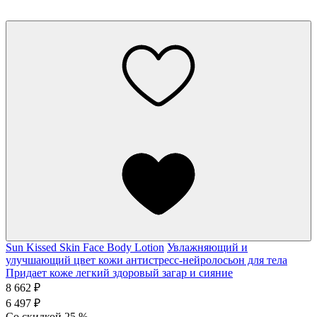
Sun Kissed Skin Face Body Lotion
Увлажняющий и
улучшающий цвет кожи антистресс-нейролосьон для тела
Придает коже легкий здоровый загар и сияние
8 662 ₽
6 497 ₽
Со скидкой
25
%