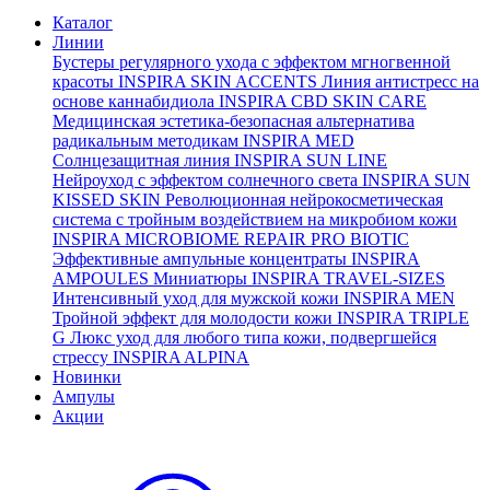
Каталог
Линии
Бустеры регулярного ухода с эффектом мгногвенной
красоты
INSPIRA SKIN ACCENTS
Линия антистресс на
основе каннабидиола
INSPIRA CBD SKIN CARE
Медицинская эстетика-безопасная альтернатива
радикальным методикам
INSPIRA MED
Солнцезащитная линия
INSPIRA SUN LINE
Нейроуход с эффектом солнечного света
INSPIRA SUN
KISSED SKIN
Революционная нейрокосметическая
система с тройным воздействием на микробиом кожи
INSPIRA MICROBIOME REPAIR PRO BIOTIC
Эффективные ампульные концентраты
INSPIRA
AMPOULES
Миниатюры
INSPIRA TRAVEL-SIZES
Интенсивный уход для мужской кожи
INSPIRA MEN
Тройной эффект для молодости кожи
INSPIRA TRIPLE
G
Люкс уход для любого типа кожи, подвергшейся
стрессу
INSPIRA ALPINA
Новинки
Ампулы
Акции