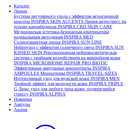
Каталог
Линии
Бустеры регулярного ухода с эффектом мгногвенной
красоты
INSPIRA SKIN ACCENTS
Линия антистресс на
основе каннабидиола
INSPIRA CBD SKIN CARE
Медицинская эстетика-безопасная альтернатива
радикальным методикам
INSPIRA MED
Солнцезащитная линия
INSPIRA SUN LINE
Нейроуход с эффектом солнечного света
INSPIRA SUN
KISSED SKIN
Революционная нейрокосметическая
система с тройным воздействием на микробиом кожи
INSPIRA MICROBIOME REPAIR PRO BIOTIC
Эффективные ампульные концентраты
INSPIRA
AMPOULES
Миниатюры
INSPIRA TRAVEL-SIZES
Интенсивный уход для мужской кожи
INSPIRA MEN
Тройной эффект для молодости кожи
INSPIRA TRIPLE
G
Люкс уход для любого типа кожи, подвергшейся
стрессу
INSPIRA ALPINA
Новинки
Ампулы
Акции