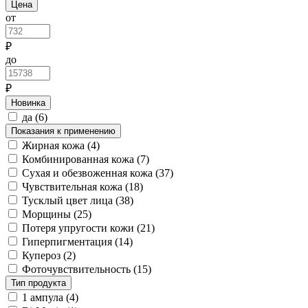
Цена
от
₽
до
₽
Новинка
да
(6)
Показания к применению
Жирная кожа
(4)
Комбинированная кожа
(7)
Сухая и обезвоженная кожа
(37)
Чувствительная кожа
(18)
Тусклый цвет лица
(38)
Морщины
(25)
Потеря упругости кожи
(21)
Гиперпигментация
(14)
Купероз
(2)
Фоточувствительность
(15)
Тип продукта
1 ампула
(4)