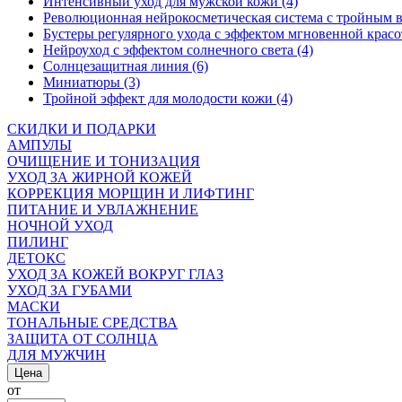
Интенсивный уход для мужской кожи (4)
Революционная нейрокосметическая система с тройным в
Бустеры регулярного ухода с эффектом мгновенной красо
Нейроуход с эффектом солнечного света (4)
Солнцезащитная линия (6)
Миниатюры (3)
Тройной эффект для молодости кожи (4)
СКИДКИ И ПОДАРКИ
АМПУЛЫ
ОЧИЩЕНИЕ И ТОНИЗАЦИЯ
УХОД ЗА ЖИРНОЙ КОЖЕЙ
КОРРЕКЦИЯ МОРЩИН И ЛИФТИНГ
ПИТАНИЕ И УВЛАЖНЕНИЕ
НОЧНОЙ УХОД
ПИЛИНГ
ДЕТОКС
УХОД ЗА КОЖЕЙ ВОКРУГ ГЛАЗ
УХОД ЗА ГУБАМИ
МАСКИ
ТОНАЛЬНЫЕ СРЕДСТВА
ЗАЩИТА ОТ СОЛНЦА
ДЛЯ МУЖЧИН
Цена
от