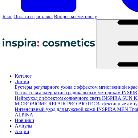
Блог
Оплата и доставка
Вопрос косметологу
Каталог
Линии
Бустеры регулярного ухода с эффектом мгногвенной кра
безопасная альтернатива радикальным методикам
INSPI
Нейроуход с эффектом солнечного света
INSPIRA SUN K
MICROBIOME REPAIR PRO BIOTIC
Эффективные ампу
Интенсивный уход для мужской кожи
INSPIRA MEN
Тро
ALPINA
Новинки
Ампулы
Акции