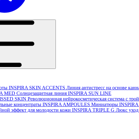
соты
INSPIRA SKIN ACCENTS
Линия антистресс на основе кан
RA MED
Солнцезащитная линия
INSPIRA SUN LINE
ISSED SKIN
Революционная нейрокосметическая система с тро
льные концентраты
INSPIRA AMPOULES
Миниатюры
INSPIRA
йной эффект для молодости кожи
INSPIRA TRIPLE G
Люкс уход 