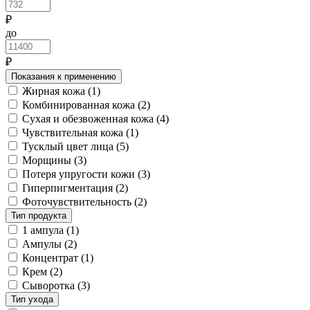
₽
до
₽
Показания к применению
Жирная кожа
(1)
Комбинированная кожа
(2)
Сухая и обезвоженная кожа
(4)
Чувствительная кожа
(1)
Тусклый цвет лица
(5)
Морщины
(3)
Потеря упругости кожи
(3)
Гиперпигментация
(2)
Фоточувствительность
(2)
Тип продукта
1 ампула
(1)
Ампулы
(2)
Концентрат
(1)
Крем
(2)
Сыворотка
(3)
Тип ухода