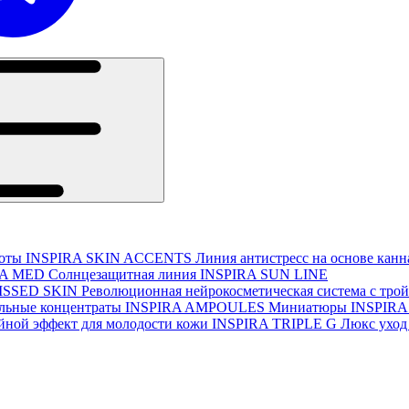
соты
INSPIRA SKIN ACCENTS
Линия антистресс на основе кан
RA MED
Солнцезащитная линия
INSPIRA SUN LINE
ISSED SKIN
Революционная нейрокосметическая система с тро
льные концентраты
INSPIRA AMPOULES
Миниатюры
INSPIRA
йной эффект для молодости кожи
INSPIRA TRIPLE G
Люкс уход 