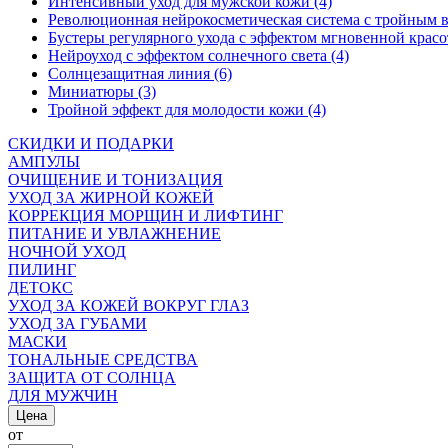
Интенсивный уход для мужской кожи (4)
Революционная нейрокосметическая система с тройным в
Бустеры регулярного ухода с эффектом мгновенной красо
Нейроуход с эффектом солнечного света (4)
Солнцезащитная линия (6)
Миниатюры (3)
Тройной эффект для молодости кожи (4)
СКИДКИ И ПОДАРКИ
АМПУЛЫ
ОЧИЩЕНИЕ И ТОНИЗАЦИЯ
УХОД ЗА ЖИРНОЙ КОЖЕЙ
КОРРЕКЦИЯ МОРЩИН И ЛИФТИНГ
ПИТАНИЕ И УВЛАЖНЕНИЕ
НОЧНОЙ УХОД
ПИЛИНГ
ДЕТОКС
УХОД ЗА КОЖЕЙ ВОКРУГ ГЛАЗ
УХОД ЗА ГУБАМИ
МАСКИ
ТОНАЛЬНЫЕ СРЕДСТВА
ЗАЩИТА ОТ СОЛНЦА
ДЛЯ МУЖЧИН
Цена
от