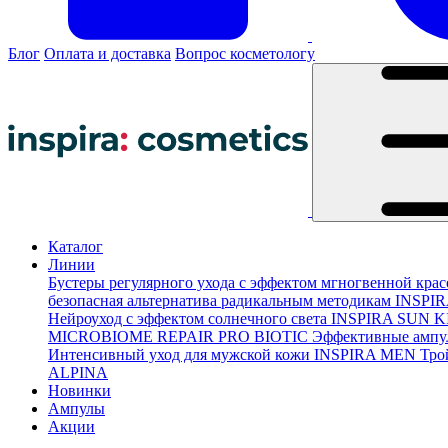
Блог
Оплата и доставка
Вопрос косметологу
Каталог
Линии
Бустеры регулярного ухода с эффектом мгногвенной кра
безопасная альтернатива радикальным методикам
INSPI
Нейроуход с эффектом солнечного света
INSPIRA SUN K
MICROBIOME REPAIR PRO BIOTIC
Эффективные ампу
Интенсивный уход для мужской кожи
INSPIRA MEN
Тро
ALPINA
Новинки
Ампулы
Акции