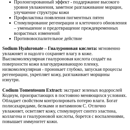
Пролонгированный эффект - поддержание высокого
уровня увлажнения, заметное разглаживание морщин,
улучшение структуры кожи
Профилактика появления пигментных пятен
Стимулирование регенерации и клеточного обновления
– уменьшение и предотвращение преждевременных
возрастных изменений
Противовоспалительное действие
Sodium Hyaluronate – Гиалуроновая кислота:
мгновенно
увлажняет и надолго сохраняет влагу в коже.
Высокомолекулярная гиалуроновая кислота создаёт на
поверхности кожи влагоудерживающую пленку,
низкомолекулярная - проникает глубоко, запуская процессы
регенерации, укрепляет кожу, разглаживает морщины
изнутри.
Codium Tomentosum Extract:
экстракт зеленых водорослей
Кодиум, произрастающих в постоянно меняющихся условиях.
Обладает свойством контролировать потерю влаги. Богат
полисахаридами, белками и витамином С. Отлично
увлажняет, осветляет кожу, стимулирует синтез эластина,
коллагена и гиалуроновой кислоты, борется с воспалениями,
повышает иммунитет кожи.