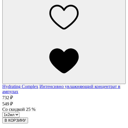
Hydrating Complex
Интенсивно увлажняющий концентрат в
ампулах
732 ₽
549 ₽
Со скидкой
25
%
В КОРЗИНУ