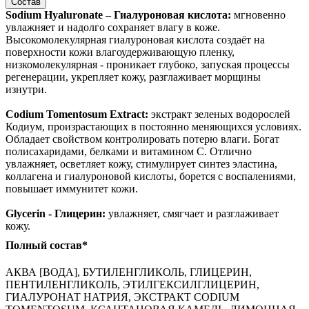
Состав
Sodium Hyaluronate – Гиалуроновая кислота:
мгновенно
увлажняет и надолго сохраняет влагу в коже.
Высокомолекулярная гиалуроновая кислота создаёт на
поверхности кожи влагоудерживающую пленку,
низкомолекулярная - проникает глубоко, запуская процессы
регенерации, укрепляет кожу, разглаживает морщины
изнутри.
Codium Tomentosum Extract:
экстракт зеленых водорослей
Кодиум, произрастающих в постоянно меняющихся условиях.
Обладает свойством контролировать потерю влаги. Богат
полисахаридами, белками и витамином С. Отлично
увлажняет, осветляет кожу, стимулирует синтез эластина,
коллагена и гиалуроновой кислоты, борется с воспалениями,
повышает иммунитет кожи.
Glycerin - Глицерин:
увлажняет, смягчает и разглаживает
кожу.
Полный состав*
АКВА [ВОДА], БУТИЛЕНГЛИКОЛЬ, ГЛИЦЕРИН,
ПЕНТИЛЕНГЛИКОЛЬ, ЭТИЛГЕКСИЛГЛИЦЕРИН,
ГИАЛУРОНАТ НАТРИЯ, ЭКСТРАКТ CODIUM