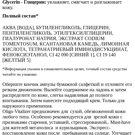
Glycerin - Глицерин:
увлажняет, смягчает и разглаживает
кожу.
Полный состав*
АКВА [ВОДА], БУТИЛЕНГЛИКОЛЬ, ГЛИЦЕРИН,
ПЕНТИЛЕНГЛИКОЛЬ, ЭТИЛГЕКСИЛГЛИЦЕРИН,
ГИАЛУРОНАТ НАТРИЯ, ЭКСТРАКТ CODIUM
TOMENTOSUM, КСАНТАНОВАЯ КАМЕДЬ, ЛИМОННАЯ
КИСЛОТА, ТЕТРАНАТРИЕВЫЙ ИМИНОДИСУКЦИНАТ,
ФЕНОКСИЭТАНОЛ, CI 42 090 [СИНИЙ 1], CI 19 140
[ЖЕЛТЫЙ 5]
*Информация указана в ознакомительных целях, точный состав средства
читайте на упаковке.
Оберните кончик ампулы бумажной салфеткой и отломите его
резким движением. Вылейте содержимое на ладонь и затем
распределите по коже, слегка надавливая до полного
впитывания. Затем нанесите подходящий крем. Только для
наружного применения.
Oligo Vitalizer предназначен для сухой, обезвоженной кожи
любого типа. Особенно рекомендуется для зрелой кожи с
признаками старения, уставшей, стрессированной,. Must-have
для жителей мегаполиса и курильщиков. Экспресс-
восстановление кожи после пребывания на солнце. Улучшает