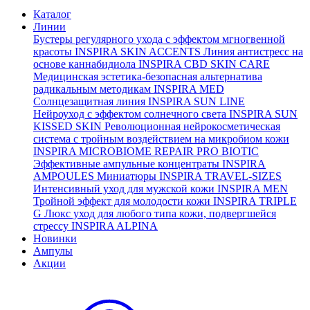
Каталог
Линии
Бустеры регулярного ухода с эффектом мгногвенной
красоты
INSPIRA SKIN ACCENTS
Линия антистресс на
основе каннабидиола
INSPIRA CBD SKIN CARE
Медицинская эстетика-безопасная альтернатива
радикальным методикам
INSPIRA MED
Солнцезащитная линия
INSPIRA SUN LINE
Нейроуход с эффектом солнечного света
INSPIRA SUN
KISSED SKIN
Революционная нейрокосметическая
система с тройным воздействием на микробиом кожи
INSPIRA MICROBIOME REPAIR PRO BIOTIC
Эффективные ампульные концентраты
INSPIRA
AMPOULES
Миниатюры
INSPIRA TRAVEL-SIZES
Интенсивный уход для мужской кожи
INSPIRA MEN
Тройной эффект для молодости кожи
INSPIRA TRIPLE
G
Люкс уход для любого типа кожи, подвергшейся
стрессу
INSPIRA ALPINA
Новинки
Ампулы
Акции