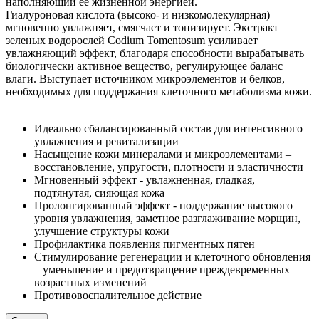
наполняющий её жизненной энергией.
Гиалуроновая кислота (высоко- и низкомолекулярная)
мгновенно увлажняет, смягчает и тонизирует. Экстракт
зеленых водорослей Codium Tomentosum усиливает
увлажняющий эффект, благодаря способности вырабатывать
биологически активное вещество, регулирующее баланс
влаги. Выступает источником микроэлементов и белков,
необходимых для поддержания клеточного метаболизма кожи.
Идеально сбалансированный состав для интенсивного
увлажнения и ревитализации
Насыщение кожи минералами и микроэлементами –
восстановление, упругости, плотности и эластичности
Мгновенный эффект - увлажненная, гладкая,
подтянутая, сияющая кожа
Пролонгированный эффект - поддержание высокого
уровня увлажнения, заметное разглаживание морщин,
улучшение структуры кожи
Профилактика появления пигментных пятен
Стимулирование регенерации и клеточного обновления
– уменьшение и предотвращение преждевременных
возрастных изменений
Противовоспалительное действие