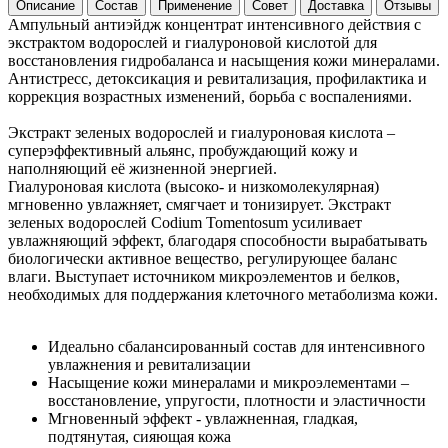
Описание
Состав
Применение
Совет
Доставка
Отзывы
Ампульный антиэйдж концентрат интенсивного действия с
экстрактом водорослей и гиалуроновой кислотой для
восстановления гидробаланса и насыщения кожи минералами.
Антистресс, детоксикация и ревитализация, профилактика и
коррекция возрастных изменений, борьба с воспалениями.
Экстракт зеленых водорослей и гиалуроновая кислота –
суперэффективный альянс, пробуждающий кожу и
наполняющий её жизненной энергией.
Гиалуроновая кислота (высоко- и низкомолекулярная)
мгновенно увлажняет, смягчает и тонизирует. Экстракт
зеленых водорослей Codium Tomentosum усиливает
увлажняющий эффект, благодаря способности вырабатывать
биологически активное вещество, регулирующее баланс
влаги. Выступает источником микроэлементов и белков,
необходимых для поддержания клеточного метаболизма кожи.
Идеально сбалансированный состав для интенсивного
увлажнения и ревитализации
Насыщение кожи минералами и микроэлементами –
восстановление, упругости, плотности и эластичности
Мгновенный эффект - увлажненная, гладкая,
подтянутая, сияющая кожа