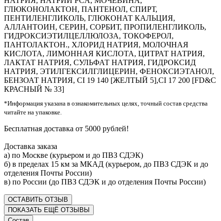
НАТРИЯ, НАТРИЙ PCA, МОЧЕВИНА,
ГЛЮКОНОЛАКТОН, ПАНТЕНОЛ, СПИРТ,
ПЕНТИЛЕНГЛИКОЛЬ, ГЛЮКОНАТ КАЛЬЦИЯ,
АЛЛАНТОИН, СЕРИН, СОРБИТ, ПРОПИЛЕНГЛИКОЛЬ,
ГИДРОКСИЭТИЛЦЕЛЛЮЛОЗА, ТОКОФЕРОЛ,
ПАНТОЛАКТОН., ХЛОРИД НАТРИЯ, МОЛОЧНАЯ
КИСЛОТА, ЛИМОННАЯ КИСЛОТА, ЦИТРАТ НАТРИЯ,
ЛАКТАТ НАТРИЯ, СУЛЬФАТ НАТРИЯ, ГИДРОКСИД
НАТРИЯ, ЭТИЛГЕКСИЛГЛИЦЕРИН, ФЕНОКСИЭТАНОЛ,
БЕНЗОАТ НАТРИЯ, CI 19 140 [ЖЕЛТЫЙ 5],CI 17 200 [FD&C
КРАСНЫЙ № 33]
*Информация указана в ознакомительных целях, точный состав средства
читайте на упаковке.
Бесплатная доставка от 5000 рублей!
Доставка заказа
а) по Москве (курьером и до ПВЗ СДЭК)
б) в пределах 15 км за МКАД (курьером, до ПВЗ СДЭК и до
отделения Почты России)
в) по России (до ПВЗ СДЭК и до отделения Почты России)
ОСТАВИТЬ ОТЗЫВ
ПОКАЗАТЬ ЕЩЁ ОТЗЫВЫ
Состав