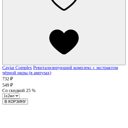
Caviar Complex
Ревитализирующий комплекс с экстрактом
чёрной икры (в ампулах)
732 ₽
549 ₽
Со скидкой
25
%
В КОРЗИНУ