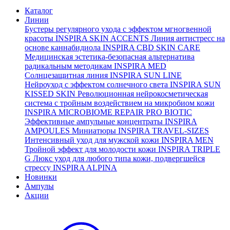
Каталог
Линии
Бустеры регулярного ухода с эффектом мгногвенной
красоты
INSPIRA SKIN ACCENTS
Линия антистресс на
основе каннабидиола
INSPIRA CBD SKIN CARE
Медицинская эстетика-безопасная альтернатива
радикальным методикам
INSPIRA MED
Солнцезащитная линия
INSPIRA SUN LINE
Нейроуход с эффектом солнечного света
INSPIRA SUN
KISSED SKIN
Революционная нейрокосметическая
система с тройным воздействием на микробиом кожи
INSPIRA MICROBIOME REPAIR PRO BIOTIC
Эффективные ампульные концентраты
INSPIRA
AMPOULES
Миниатюры
INSPIRA TRAVEL-SIZES
Интенсивный уход для мужской кожи
INSPIRA MEN
Тройной эффект для молодости кожи
INSPIRA TRIPLE
G
Люкс уход для любого типа кожи, подвергшейся
стрессу
INSPIRA ALPINA
Новинки
Ампулы
Акции