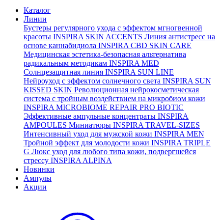
Каталог
Линии
Бустеры регулярного ухода с эффектом мгногвенной
красоты
INSPIRA SKIN ACCENTS
Линия антистресс на
основе каннабидиола
INSPIRA CBD SKIN CARE
Медицинская эстетика-безопасная альтернатива
радикальным методикам
INSPIRA MED
Солнцезащитная линия
INSPIRA SUN LINE
Нейроуход с эффектом солнечного света
INSPIRA SUN
KISSED SKIN
Революционная нейрокосметическая
система с тройным воздействием на микробиом кожи
INSPIRA MICROBIOME REPAIR PRO BIOTIC
Эффективные ампульные концентраты
INSPIRA
AMPOULES
Миниатюры
INSPIRA TRAVEL-SIZES
Интенсивный уход для мужской кожи
INSPIRA MEN
Тройной эффект для молодости кожи
INSPIRA TRIPLE
G
Люкс уход для любого типа кожи, подвергшейся
стрессу
INSPIRA ALPINA
Новинки
Ампулы
Акции