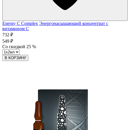
Energy C Complex
Энергонасыщающий концентрат с
витамином C
732 ₽
549 ₽
Со скидкой
25
%
В КОРЗИНУ