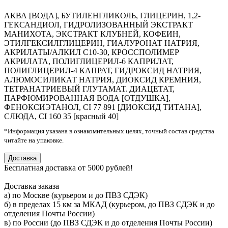
АКВА [ВОДА], БУТИЛЕНГЛИКОЛЬ, ГЛИЦЕРИН, 1,2-
ГЕКСАНДИОЛ, ГИДРОЛИЗОВАННЫЙ ЭКСТРАКТ
МАНИХОТА, ЭКСТРАКТ КЛУБНЕЙ, КОФЕИН,
ЭТИЛГЕКСИЛГЛИЦЕРИН, ГИАЛУРОНАТ НАТРИЯ,
АКРИЛАТЫ/АЛКИЛ С10-30, КРОССПОЛИМЕР
АКРИЛАТА, ПОЛИГЛИЦЕРИЛ-6 КАПРИЛАТ,
ПОЛИГЛИЦЕРИЛ-4 КАПРАТ, ГИДРОКСИД НАТРИЯ,
АЛЮМОСИЛИКАТ НАТРИЯ, ДИОКСИД КРЕМНИЯ,
ТЕТРАНАТРИЕВЫЙ ГЛУТАМАТ. ДИАЦЕТАТ,
ПАРФЮМИРОВАННАЯ ВОДА [ОТДУШКА],
ФЕНОКСИЭТАНОЛ, CI 77 891 [ДИОКСИД ТИТАНА],
СЛЮДА, CI 160 35 [красный 40]
*Информация указана в ознакомительных целях, точный состав средства
читайте на упаковке.
Доставка
Бесплатная доставка от 5000 рублей!
Доставка заказа
а) по Москве (курьером и до ПВЗ СДЭК)
б) в пределах 15 км за МКАД (курьером, до ПВЗ СДЭК и до
отделения Почты России)
в) по России (до ПВЗ СДЭК и до отделения Почты России)