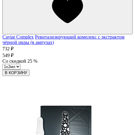
Caviar Complex
Ревитализирующий комплекс с экстрактом
чёрной икры (в ампулах)
732 ₽
549 ₽
Со скидкой
25
%
В КОРЗИНУ