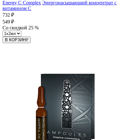
Energy C Complex
Энергонасыщающий концентрат с
витамином C
732 ₽
549 ₽
Со скидкой
25
%
В КОРЗИНУ