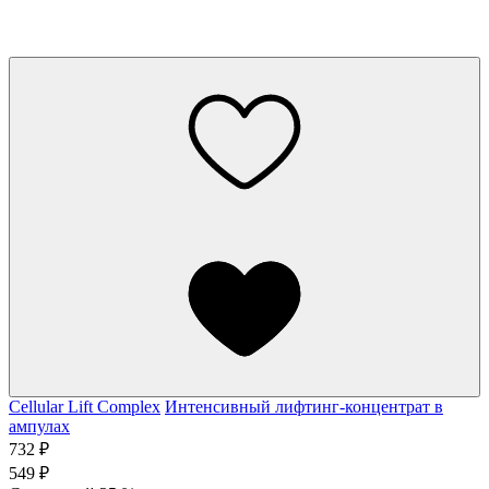
Cellular Lift Complex
Интенсивный лифтинг-концентрат в
ампулах
732 ₽
549 ₽