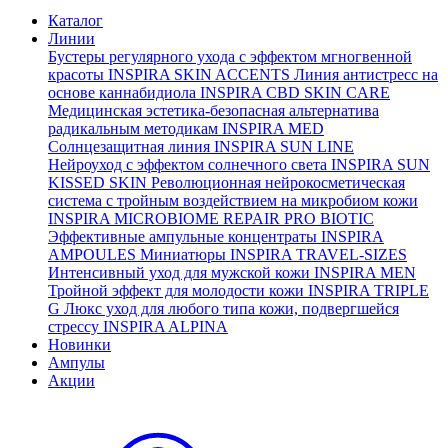
Каталог
Линии
Бустеры регулярного ухода с эффектом мгногвенной
красоты
INSPIRA SKIN ACCENTS
Линия антистресс на
основе каннабидиола
INSPIRA CBD SKIN CARE
Медицинская эстетика-безопасная альтернатива
радикальным методикам
INSPIRA MED
Солнцезащитная линия
INSPIRA SUN LINE
Нейроуход с эффектом солнечного света
INSPIRA SUN
KISSED SKIN
Революционная нейрокосметическая
система с тройным воздействием на микробиом кожи
INSPIRA MICROBIOME REPAIR PRO BIOTIC
Эффективные ампульные концентраты
INSPIRA
AMPOULES
Миниатюры
INSPIRA TRAVEL-SIZES
Интенсивный уход для мужской кожи
INSPIRA MEN
Тройной эффект для молодости кожи
INSPIRA TRIPLE
G
Люкс уход для любого типа кожи, подвергшейся
стрессу
INSPIRA ALPINA
Новинки
Ампулы
Акции