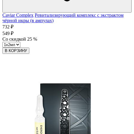
Caviar Complex
Ревитализирующий комплекс с экстрактом
чёрной икры (в ампулах)
732 ₽
549 ₽
Со скидкой
25
%
В КОРЗИНУ