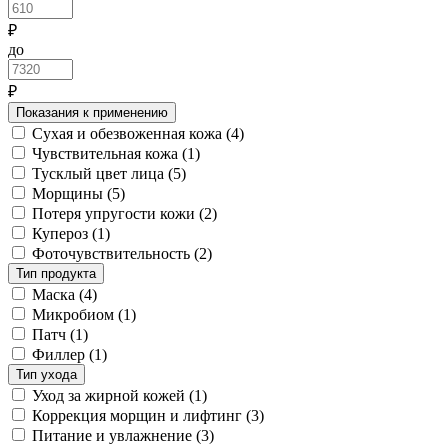
₽
до
₽
Показания к применению
Сухая и обезвоженная кожа
(4)
Чувствительная кожа
(1)
Тусклый цвет лица
(5)
Морщины
(5)
Потеря упругости кожи
(2)
Купероз
(1)
Фоточувствительность
(2)
Тип продукта
Маска
(4)
Микробиом
(1)
Патч
(1)
Филлер
(1)
Тип ухода
Уход за жирной кожей
(1)
Коррекция морщин и лифтинг
(3)
Питание и увлажнение
(3)