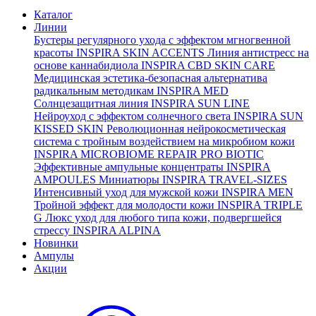
Каталог
Линии
Бустеры регулярного ухода с эффектом мгногвенной
красоты
INSPIRA SKIN ACCENTS
Линия антистресс на
основе каннабидиола
INSPIRA CBD SKIN CARE
Медицинская эстетика-безопасная альтернатива
радикальным методикам
INSPIRA MED
Солнцезащитная линия
INSPIRA SUN LINE
Нейроуход с эффектом солнечного света
INSPIRA SUN
KISSED SKIN
Революционная нейрокосметическая
система с тройным воздействием на микробиом кожи
INSPIRA MICROBIOME REPAIR PRO BIOTIC
Эффективные ампульные концентраты
INSPIRA
AMPOULES
Миниатюры
INSPIRA TRAVEL-SIZES
Интенсивный уход для мужской кожи
INSPIRA MEN
Тройной эффект для молодости кожи
INSPIRA TRIPLE
G
Люкс уход для любого типа кожи, подвергшейся
стрессу
INSPIRA ALPINA
Новинки
Ампулы
Акции