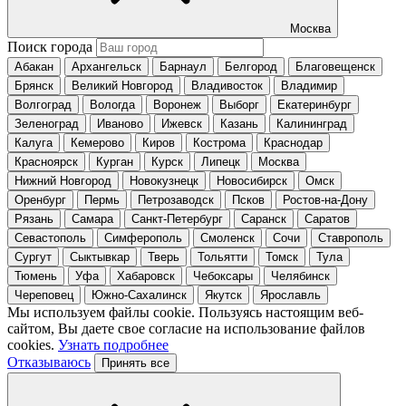
Москва
Поиск города
Абакан
Архангельск
Барнаул
Белгород
Благовещенск
Брянск
Великий Новгород
Владивосток
Владимир
Волгоград
Вологда
Воронеж
Выборг
Екатеринбург
Зеленоград
Иваново
Ижевск
Казань
Калининград
Калуга
Кемерово
Киров
Кострома
Краснодар
Красноярск
Курган
Курск
Липецк
Москва
Нижний Новгород
Новокузнецк
Новосибирск
Омск
Оренбург
Пермь
Петрозаводск
Псков
Ростов-на-Дону
Рязань
Самара
Санкт-Петербург
Саранск
Саратов
Севастополь
Симферополь
Смоленск
Сочи
Ставрополь
Сургут
Сыктывкар
Тверь
Тольятти
Томск
Тула
Тюмень
Уфа
Хабаровск
Чебоксары
Челябинск
Череповец
Южно-Сахалинск
Якутск
Ярославль
Мы используем файлы cookie. Пользуясь настоящим веб-
сайтом, Вы даете свое согласие на использование файлов
cookies.
Узнать подробнее
Отказываюсь
Принять все