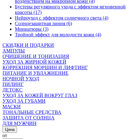
воздействием на микробиом кожи (4)
Бустеры регулярного ухода с эффектом мгновенной
красоты (17)
Нейроуход с эффектом солнечного света (4)
Солнцезащитная линия (6)
Миниатюры (3)
Тройной эффект для молодости кожи (4)
СКИДКИ И ПОДАРКИ
АМПУЛЫ
ОЧИЩЕНИЕ И ТОНИЗАЦИЯ
УХОД ЗА ЖИРНОЙ КОЖЕЙ
КОРРЕКЦИЯ МОРЩИН И ЛИФТИНГ
ПИТАНИЕ И УВЛАЖНЕНИЕ
НОЧНОЙ УХОД
ПИЛИНГ
ДЕТОКС
УХОД ЗА КОЖЕЙ ВОКРУГ ГЛАЗ
УХОД ЗА ГУБАМИ
МАСКИ
ТОНАЛЬНЫЕ СРЕДСТВА
ЗАЩИТА ОТ СОЛНЦА
ДЛЯ МУЖЧИН
Цена
от