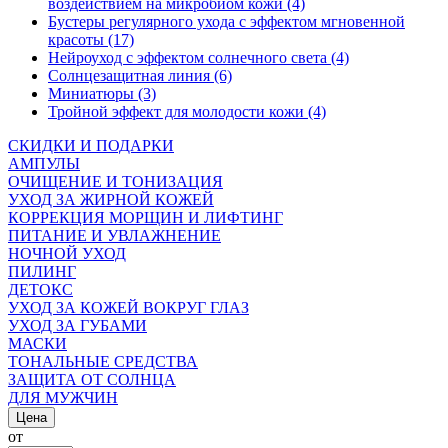
воздействием на микробиом кожи (4)
Бустеры регулярного ухода с эффектом мгновенной
красоты (17)
Нейроуход с эффектом солнечного света (4)
Солнцезащитная линия (6)
Миниатюры (3)
Тройной эффект для молодости кожи (4)
СКИДКИ И ПОДАРКИ
АМПУЛЫ
ОЧИЩЕНИЕ И ТОНИЗАЦИЯ
УХОД ЗА ЖИРНОЙ КОЖЕЙ
КОРРЕКЦИЯ МОРЩИН И ЛИФТИНГ
ПИТАНИЕ И УВЛАЖНЕНИЕ
НОЧНОЙ УХОД
ПИЛИНГ
ДЕТОКС
УХОД ЗА КОЖЕЙ ВОКРУГ ГЛАЗ
УХОД ЗА ГУБАМИ
МАСКИ
ТОНАЛЬНЫЕ СРЕДСТВА
ЗАЩИТА ОТ СОЛНЦА
ДЛЯ МУЖЧИН
Цена
от