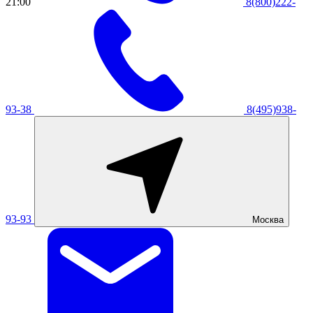
21:00
8(800)222-
93-38
8(495)938-
93-93
Москва