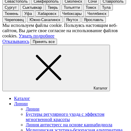
Севастополь
Симферополь
Смоленск
Сочи
Ставрополь
Сургут
Сыктывкар
Тверь
Тольятти
Томск
Тула
Тюмень
Уфа
Хабаровск
Чебоксары
Челябинск
Череповец
Южно-Сахалинск
Якутск
Ярославль
Мы используем файлы cookie. Пользуясь настоящим веб-
сайтом, Вы даете свое согласие на использование файлов
cookies.
Узнать подробнее
Отказываюсь
Принять все
Каталог
Каталог
Линии
Линии
Бустеры регулярного ухода с эффектом
мгногвенной красоты
Линия антистресс на основе каннабидиола
Медицинская эстетика-безопасная альтернатива