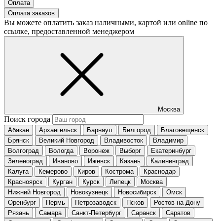
Оплата
Оплата заказов
Вы можете оплатить заказ наличными, картой или online по
ссылке, предоставленной менеджером
Москва
Поиск города
Абакан
Архангельск
Барнаул
Белгород
Благовещенск
Брянск
Великий Новгород
Владивосток
Владимир
Волгоград
Вологда
Воронеж
Выборг
Екатеринбург
Зеленоград
Иваново
Ижевск
Казань
Калининград
Калуга
Кемерово
Киров
Кострома
Краснодар
Красноярск
Курган
Курск
Липецк
Москва
Нижний Новгород
Новокузнецк
Новосибирск
Омск
Оренбург
Пермь
Петрозаводск
Псков
Ростов-на-Дону
Рязань
Самара
Санкт-Петербург
Саранск
Саратов