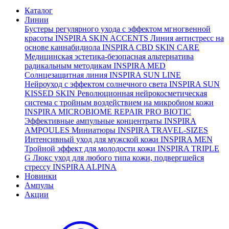
Каталог
Линии
Бустеры регулярного ухода с эффектом мгногвенной
красоты
INSPIRA SKIN ACCENTS
Линия антистресс на
основе каннабидиола
INSPIRA CBD SKIN CARE
Медицинская эстетика-безопасная альтернатива
радикальным методикам
INSPIRA MED
Солнцезащитная линия
INSPIRA SUN LINE
Нейроуход с эффектом солнечного света
INSPIRA SUN
KISSED SKIN
Революционная нейрокосметическая
система с тройным воздействием на микробиом кожи
INSPIRA MICROBIOME REPAIR PRO BIOTIC
Эффективные ампульные концентраты
INSPIRA
AMPOULES
Миниатюры
INSPIRA TRAVEL-SIZES
Интенсивный уход для мужской кожи
INSPIRA MEN
Тройной эффект для молодости кожи
INSPIRA TRIPLE
G
Люкс уход для любого типа кожи, подвергшейся
стрессу
INSPIRA ALPINA
Новинки
Ампулы
Акции