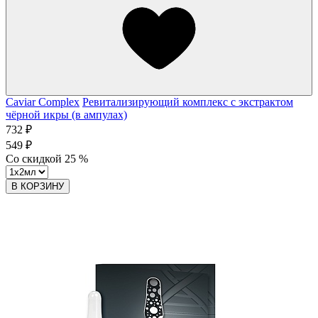
Caviar Complex
Ревитализирующий комплекс с экстрактом
чёрной икры (в ампулах)
732 ₽
549 ₽
Со скидкой
25
%
В КОРЗИНУ