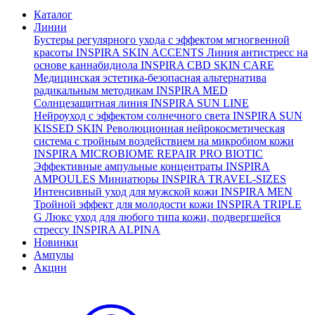
Каталог
Линии
Бустеры регулярного ухода с эффектом мгногвенной
красоты
INSPIRA SKIN ACCENTS
Линия антистресс на
основе каннабидиола
INSPIRA CBD SKIN CARE
Медицинская эстетика-безопасная альтернатива
радикальным методикам
INSPIRA MED
Солнцезащитная линия
INSPIRA SUN LINE
Нейроуход с эффектом солнечного света
INSPIRA SUN
KISSED SKIN
Революционная нейрокосметическая
система с тройным воздействием на микробиом кожи
INSPIRA MICROBIOME REPAIR PRO BIOTIC
Эффективные ампульные концентраты
INSPIRA
AMPOULES
Миниатюры
INSPIRA TRAVEL-SIZES
Интенсивный уход для мужской кожи
INSPIRA MEN
Тройной эффект для молодости кожи
INSPIRA TRIPLE
G
Люкс уход для любого типа кожи, подвергшейся
стрессу
INSPIRA ALPINA
Новинки
Ампулы
Акции