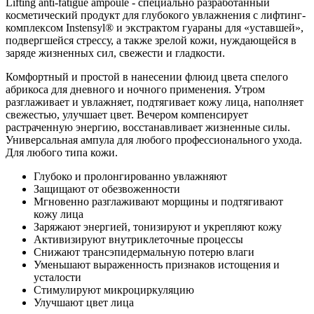
Lifting anti-fatigue ampoule - cпециально разработанный
косметический продукт для глубокого увлажнения с лифтинг-
комплексом Instensyl® и экстрактом гуараны для «уставшей»,
подвергшейся стрессу, а также зрелой кожи, нуждающейся в
заряде жизненных сил, свежести и гладкости.
Комфортный и простой в нанесении флюид цвета спелого
абрикоса для дневного и ночного применения. Утром
разглаживает и увлажняет, подтягивает кожу лица, наполняет
свежестью, улучшает цвет. Вечером компенсирует
растраченную энергию, восстанавливает жизненные силы.
Универсальная ампула для любого профессионального ухода.
Для любого типа кожи.
Глубоко и пролонгированно увлажняют
Защищают от обезвоженности
Мгновенно разглаживают морщины и подтягивают
кожу лица
Заряжают энергией, тонизируют и укрепляют кожу
Активизируют внутриклеточные процессы
Снижают трансэпидермальную потерю влаги
Уменьшают выраженность признаков истощения и
усталости
Стимулируют микроциркуляцию
Улучшают цвет лица