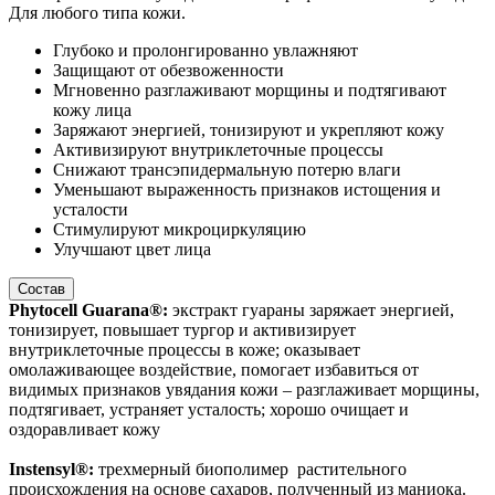
Для любого типа кожи.
Глубоко и пролонгированно увлажняют
Защищают от обезвоженности
Мгновенно разглаживают морщины и подтягивают
кожу лица
Заряжают энергией, тонизируют и укрепляют кожу
Активизируют внутриклеточные процессы
Снижают трансэпидермальную потерю влаги
Уменьшают выраженность признаков истощения и
усталости
Стимулируют микроциркуляцию
Улучшают цвет лица
Состав
Phytocell Guarana®:
экстракт гуараны заряжает энергией,
тонизирует, повышает тургор и активизирует
внутриклеточные процессы в коже; оказывает
омолаживающее воздействие, помогает избавиться от
видимых признаков увядания кожи – разглаживает морщины,
подтягивает, устраняет усталость; хорошо очищает и
оздоравливает кожу
Instensyl®:
трехмерный биополимер растительного
происхождения на основе сахаров, полученный из маниока.