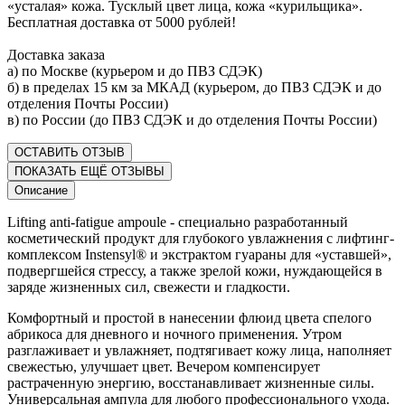
«усталая» кожа. Тусклый цвет лица, кожа «курильщика».
Бесплатная доставка от 5000 рублей!
Доставка заказа
а) по Москве (курьером и до ПВЗ СДЭК)
б) в пределах 15 км за МКАД (курьером, до ПВЗ СДЭК и до
отделения Почты России)
в) по России (до ПВЗ СДЭК и до отделения Почты России)
ОСТАВИТЬ ОТЗЫВ
ПОКАЗАТЬ ЕЩЁ ОТЗЫВЫ
Описание
Lifting anti-fatigue ampoule - cпециально разработанный
косметический продукт для глубокого увлажнения с лифтинг-
комплексом Instensyl® и экстрактом гуараны для «уставшей»,
подвергшейся стрессу, а также зрелой кожи, нуждающейся в
заряде жизненных сил, свежести и гладкости.
Комфортный и простой в нанесении флюид цвета спелого
абрикоса для дневного и ночного применения. Утром
разглаживает и увлажняет, подтягивает кожу лица, наполняет
свежестью, улучшает цвет. Вечером компенсирует
растраченную энергию, восстанавливает жизненные силы.
Универсальная ампула для любого профессионального ухода.