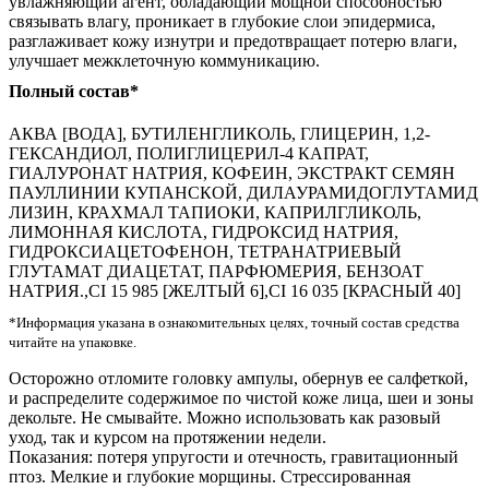
увлажняющий агент, обладающий мощной способностью
связывать влагу, проникает в глубокие слои эпидермиса,
разглаживает кожу изнутри и предотвращает потерю влаги,
улучшает межклеточную коммуникацию.
Полный состав*
АКВА [ВОДА], БУТИЛЕНГЛИКОЛЬ, ГЛИЦЕРИН, 1,2-
ГЕКСАНДИОЛ, ПОЛИГЛИЦЕРИЛ-4 КАПРАТ,
ГИАЛУРОНАТ НАТРИЯ, КОФЕИН, ЭКСТРАКТ СЕМЯН
ПАУЛЛИНИИ КУПАНСКОЙ, ДИЛАУРАМИДОГЛУТАМИД
ЛИЗИН, КРАХМАЛ ТАПИОКИ, КАПРИЛГЛИКОЛЬ,
ЛИМОННАЯ КИСЛОТА, ГИДРОКСИД НАТРИЯ,
ГИДРОКСИАЦЕТОФЕНОН, ТЕТРАНАТРИЕВЫЙ
ГЛУТАМАТ ДИАЦЕТАТ, ПАРФЮМЕРИЯ, БЕНЗОАТ
НАТРИЯ.,CI 15 985 [ЖЕЛТЫЙ 6],CI 16 035 [КРАСНЫЙ 40]
*Информация указана в ознакомительных целях, точный состав средства
читайте на упаковке.
Осторожно отломите головку ампулы, обернув ее салфеткой,
и распределите содержимое по чистой коже лица, шеи и зоны
декольте. Не смывайте. Можно использовать как разовый
уход, так и курсом на протяжении недели.
Показания: потеря упругости и отечность, гравитационный
птоз. Мелкие и глубокие морщины. Стрессированная