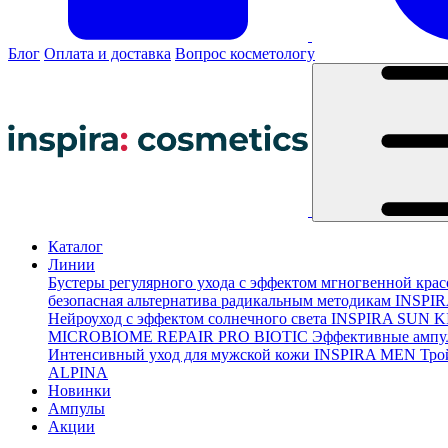
Блог
Оплата и доставка
Вопрос косметологу
Каталог
Линии
Бустеры регулярного ухода с эффектом мгногвенной кра
безопасная альтернатива радикальным методикам
INSPI
Нейроуход с эффектом солнечного света
INSPIRA SUN K
MICROBIOME REPAIR PRO BIOTIC
Эффективные ампу
Интенсивный уход для мужской кожи
INSPIRA MEN
Тро
ALPINA
Новинки
Ампулы
Акции