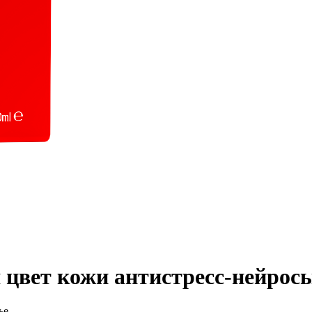
вет кожи антистресс-нейрос
ье