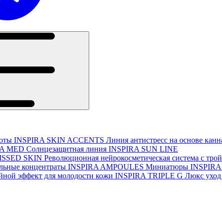
соты
INSPIRA SKIN ACCENTS
Линия антистресс на основе кан
RA MED
Солнцезащитная линия
INSPIRA SUN LINE
ISSED SKIN
Революционная нейрокосметическая система с тро
льные концентраты
INSPIRA AMPOULES
Миниатюры
INSPIRA
йной эффект для молодости кожи
INSPIRA TRIPLE G
Люкс уход 