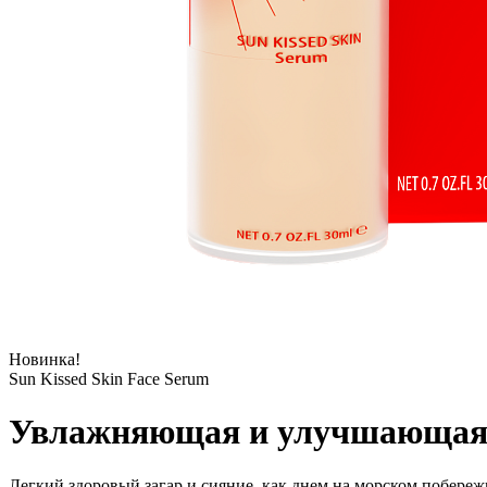
Новинка!
Sun Kissed Skin Face Serum
Увлажняющая и улучшающая ц
Легкий здоровый загар и сияние, как днем на морском побереж