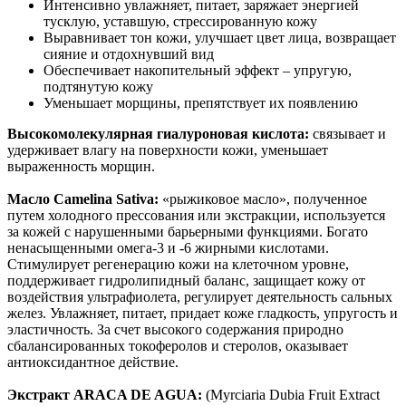
Интенсивно увлажняет, питает, заряжает энергией
тусклую, уставшую, стрессированную кожу
Выравнивает тон кожи, улучшает цвет лица, возвращает
сияние и отдохнувший вид
Обеспечивает накопительный эффект – упругую,
подтянутую кожу
Уменьшает морщины, препятствует их появлению
Высокомолекулярная гиалуроновая кислота:
связывает и
удерживает влагу на поверхности кожи, уменьшает
выраженность морщин.
Масло Camelina Sativa:
«рыжиковое масло», полученное
путем холодного прессования или экстракции, используется
за кожей с нарушенными барьерными функциями. Богато
ненасыщенными омега-3 и -6 жирными кислотами.
Стимулирует регенерацию кожи на клеточном уровне,
поддерживает гидролипидный баланс, защищает кожу от
воздействия ультрафиолета, регулирует деятельность сальных
желез. Увлажняет, питает, придает коже гладкость, упругость и
эластичность. За счет высокого содержания природно
сбалансированных токоферолов и стеролов, оказывает
антиоксидантное действие.
Экстракт ARACA DE AGUA:
(Myrciaria Dubia Fruit Extract