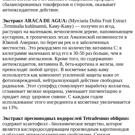
сбалансированных токоферолов и стеролов, оказывает
антиоксидантное действие.
Экстракт ARACA DE AGUA:
(Myrciaria Dubia Fruit Extract
,Terminalia kuhlmannii, Каму-Каму) — получен из ягод,
растущих на маленьком, вечнозеленом дереве, напоминающем
кустарник, в тропических лесах Амазонской низменности в
Южной Америке, по берегам рек и в заболоченных
местностях. Это рекордсмен по количеству витамина С: в
килограмме маленьких ягод его в 30-50 раз больше, чем в
килограмме апельсинов. Кроме того, по содержанию
антиоксидантов, витамина В, бета-каротина и железа, они
превосходят любой цитрус. В косметике каму-каму
используется как компонент усиленной защиты кожи от
фотоповреждений, нейтрализующий действие свободных
радикалов. Этот суперфуд стимулирует выработку коллагена,
сглаживает мелкие морщины, уменьшает пигментацию и
придает лицу здоровое сияние. С каждым годом
использование этого ингредиента в косметике увеличивается
на 13%.
Экстракт пресноводных водорослей Tetradesmus obliquus:
содержит ксантофилл - биохимическое вещество, которое
является кислородосодержащим производным каротиноидов
и обладает антиоксидантными свойствами. Снижая