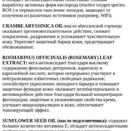
выработку активных форм кислорода (reactive oxygen species-
ROS ) и перекисное окисление липидов, защищает от
излучения из различных источников (например, WiFi).
CRAMBE ABYSSINICA OIL:
масло абиссинской горчицы
оказывает противовоспалительное действие, снимает
покраснение, раздражение и успокаивает чувствительную
кожу. Укрепляет защитный барьер кожи, предотвращает
обезвоживание.
ROSMARINUS OFFICINALIS (ROSEMARY) LEAF
EXTRACT:
мега-антиоксидант благодаря высокому
содержанию фенольных дитерпенов, карнозолу и
карнозойной кислоте, которые непрерывно участвуют в
нейтрализации избыточных свободных радикалов;
способствует укреплению липидного барьера и повышает
защитные функции кожи: оказывает антибактериальное и
антимикробное действие благодаря большой концентрации
фитонцидов; защитные и увлажняющие свойства крема,
улучшает микроциркуляцию в коже, обеспечивает
тонизирующий эффект.
SUNFLOWER SEED OIL (масло подсолнечника):
содержит
большое количество витамина Е; обладает антиоксидантными