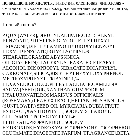
ненасыщенные кислоты, такие как олеиновая, линолевая -
смягчают и увлажняют кожу, насыщенные жирные кислоты,
такие как пальмитиновая и стеариновая - питают.
Полный состав*
AQUA [WATER],DIBUTYL ADIPATE,C12-15 ALKYL
BENZOATE,BUTYLENE GLYCOL,ETHYLHEXYL
TRIAZONE,DIETHYLAMINO HYDROXYBENZOYL
HEXYL BENZOATE,POLYGLYCERYL-6
STEARATE,CRAMBE ABYSSINICA
OIL,GLYCERIN,GLYCERYL STEARATE,CETEARYL
ALCOHOL,DIISOPROPYL SEBACATE,DICAPRYLYL
CARBONATE,SILICA,BIS-ETHYLHEXYLOXYPHENOL
METHOXYPHENYL TRIAZINE,1,2-
HEXANEDIOL,TOCOPHERYL ACETATE,CAMELINA
SATIVA [SEED] OIL,XANTHAN GUM,SODIUM
HYALURONATE,ROSMARINUS OFFICINALIS
(ROSEMARY) LEAF EXTRACT,HELIANTHUS ANNUUS
(SUNFLOWER) SEED OIL,MYRCIARIA DUBIA FRUIT
EXTRACT,XANTHOPHYLL,SODIUM STEAROYL
GLUTAMATE,POLYGLYCERYL-6
BEHENATE,PROPANEDIOL,SODIUM
HYDROXIDE,HYDROXYACETOPHENONE,TOCOPHEROL,
GLUTAMATE DIACETATE,PARFUM [FRAGRANCE],BETA