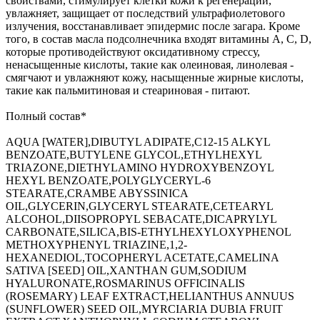
свойствами, стимулирует клетки кожи к регенерации,
увлажняет, защищает от последствий ультрафиолетового
излучения, восстанавливает эпидермис после загара. Кроме
того, в состав масла подсолнечника входят витамины А, С, D,
которые противодействуют оксидативному стрессу,
ненасыщенные кислоты, такие как олеиновая, линолевая -
смягчают и увлажняют кожу, насыщенные жирные кислоты,
такие как пальмитиновая и стеариновая - питают.
Полный состав*
AQUA [WATER],DIBUTYL ADIPATE,C12-15 ALKYL
BENZOATE,BUTYLENE GLYCOL,ETHYLHEXYL
TRIAZONE,DIETHYLAMINO HYDROXYBENZOYL
HEXYL BENZOATE,POLYGLYCERYL-6
STEARATE,CRAMBE ABYSSINICA
OIL,GLYCERIN,GLYCERYL STEARATE,CETEARYL
ALCOHOL,DIISOPROPYL SEBACATE,DICAPRYLYL
CARBONATE,SILICA,BIS-ETHYLHEXYLOXYPHENOL
METHOXYPHENYL TRIAZINE,1,2-
HEXANEDIOL,TOCOPHERYL ACETATE,CAMELINA
SATIVA [SEED] OIL,XANTHAN GUM,SODIUM
HYALURONATE,ROSMARINUS OFFICINALIS
(ROSEMARY) LEAF EXTRACT,HELIANTHUS ANNUUS
(SUNFLOWER) SEED OIL,MYRCIARIA DUBIA FRUIT