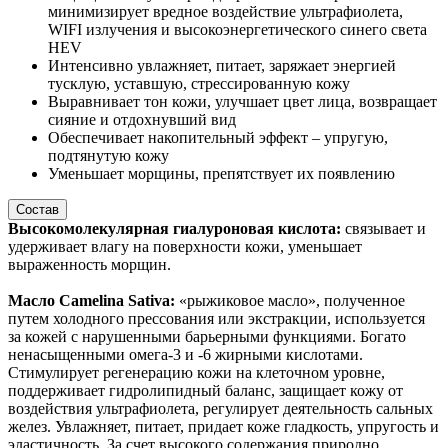
минимизирует вредное воздействие ультрафиолета,
WIFI излучения и высокоэнергетического синего света
HEV
Интенсивно увлажняет, питает, заряжает энергией
тусклую, уставшую, стрессированную кожу
Выравнивает тон кожи, улучшает цвет лица, возвращает
сияние и отдохнувший вид
Обеспечивает накопительный эффект – упругую,
подтянутую кожу
Уменьшает морщины, препятствует их появлению
Состав
Высокомолекулярная гиалуроновая кислота:
связывает и
удерживает влагу на поверхности кожи, уменьшает
выраженность морщин.
Масло Camelina Sativa:
«рыжиковое масло», полученное
путем холодного прессования или экстракции, используется
за кожей с нарушенными барьерными функциями. Богато
ненасыщенными омега-3 и -6 жирными кислотами.
Стимулирует регенерацию кожи на клеточном уровне,
поддерживает гидролипидный баланс, защищает кожу от
воздействия ультрафиолета, регулирует деятельность сальных
желез. Увлажняет, питает, придает коже гладкость, упругость и
эластичность. За счет высокого содержания природно