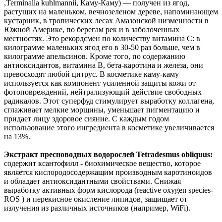
,Terminalia kuhlmannii, Каму-Каму) — получен из ягод,
растущих на маленьком, вечнозеленом дереве, напоминающем
кустарник, в тропических лесах Амазонской низменности в
Южной Америке, по берегам рек и в заболоченных
местностях. Это рекордсмен по количеству витамина С: в
килограмме маленьких ягод его в 30-50 раз больше, чем в
килограмме апельсинов. Кроме того, по содержанию
антиоксидантов, витамина В, бета-каротина и железа, они
превосходят любой цитрус. В косметике каму-каму
используется как компонент усиленной защиты кожи от
фотоповреждений, нейтрализующий действие свободных
радикалов. Этот суперфуд стимулирует выработку коллагена,
сглаживает мелкие морщины, уменьшает пигментацию и
придает лицу здоровое сияние. С каждым годом
использование этого ингредиента в косметике увеличивается
на 13%.
Экстракт пресноводных водорослей Tetradesmus obliquus:
содержит ксантофилл - биохимическое вещество, которое
является кислородосодержащим производным каротиноидов
и обладает антиоксидантными свойствами. Снижая
выработку активных форм кислорода (reactive oxygen species-
ROS ) и перекисное окисление липидов, защищает от
излучения из различных источников (например, WiFi).