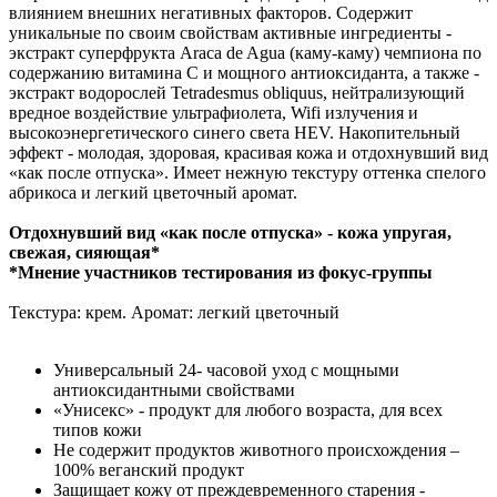
влиянием внешних негативных факторов. Содержит
уникальные по своим свойствам активные ингредиенты -
экстракт суперфрукта Araca de Agua (каму-каму) чемпиона по
содержанию витамина C и мощного антиоксиданта, а также -
экстракт водорослей Tetradesmus obliquus, нейтрализующий
вредное воздействие ультрафиолета, Wifi излучения и
высокоэнергетического синего света HEV. Накопительный
эффект - молодая, здоровая, красивая кожа и отдохнувший вид
«как после отпуска». Имеет нежную текстуру оттенка спелого
абрикоса и легкий цветочный аромат.
Отдохнувший вид «как после отпуска» - кожа упругая,
свежая, сияющая*
*Мнение участников тестирования из фокус-группы
Текстура: крем. Аромат: легкий цветочный
Универсальный 24- часовой уход с мощными
антиоксидантными свойствами
«Унисекс» - продукт для любого возраста, для всех
типов кожи
Не содержит продуктов животного происхождения –
100% веганский продукт
Защищает кожу от преждевременного старения -