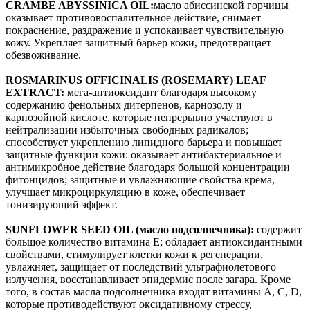
CRAMBE ABYSSINICA OIL:
масло абиссинской горчицы
оказывает противовоспалительное действие, снимает
покраснение, раздражение и успокаивает чувствительную
кожу. Укрепляет защитный барьер кожи, предотвращает
обезвоживание.
ROSMARINUS OFFICINALIS (ROSEMARY) LEAF
EXTRACT:
мега-антиоксидант благодаря высокому
содержанию фенольных дитерпенов, карнозолу и
карнозойной кислоте, которые непрерывно участвуют в
нейтрализации избыточных свободных радикалов;
способствует укреплению липидного барьера и повышает
защитные функции кожи: оказывает антибактериальное и
антимикробное действие благодаря большой концентрации
фитонцидов; защитные и увлажняющие свойства крема,
улучшает микроциркуляцию в коже, обеспечивает
тонизирующий эффект.
SUNFLOWER SEED OIL (масло подсолнечника):
содержит
большое количество витамина Е; обладает антиоксидантными
свойствами, стимулирует клетки кожи к регенерации,
увлажняет, защищает от последствий ультрафиолетового
излучения, восстанавливает эпидермис после загара. Кроме
того, в состав масла подсолнечника входят витамины А, С, D,
которые противодействуют оксидативному стрессу,