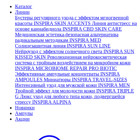
Каталог
Линии
Бустеры регулярного ухода с эффектом мгногвенной
красоты
INSPIRA SKIN ACCENTS
Линия антистресс на
основе каннабидиола
INSPIRA CBD SKIN CARE
Медицинская эстетика-безопасная альтернатива
радикальным методикам
INSPIRA MED
Солнцезащитная линия
INSPIRA SUN LINE
Нейроуход с эффектом солнечного света
INSPIRA SUN
KISSED SKIN
Революционная нейрокосметическая
система с тройным воздействием на микробиом кожи
INSPIRA MICROBIOME REPAIR PRO BIOTIC
Эффективные ампульные концентраты
INSPIRA
AMPOULES
Миниатюры
INSPIRA TRAVEL-SIZES
Интенсивный уход для мужской кожи
INSPIRA MEN
Тройной эффект для молодости кожи
INSPIRA TRIPLE
G
Люкс уход для любого типа кожи, подвергшейся
стрессу
INSPIRA ALPINA
Новинки
Ампулы
Акции