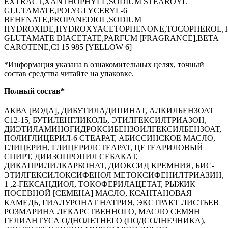
EXTRACT,XANTHOPHYLL,SODIUM STEAROYL
GLUTAMATE,POLYGLYCERYL-6
BEHENATE,PROPANEDIOL,SODIUM
HYDROXIDE,HYDROXYACETOPHENONE,TOCOPHEROL,
GLUTAMATE DIACETATE,PARFUM [FRAGRANCE],BETA
CAROTENE,CI 15 985 [YELLOW 6]
*Информация указана в ознакомительных целях, точный
состав средства читайте на упаковке.
Полный состав*
АКВА [ВОДА], ДИБУТИЛАДИПИНАТ, АЛКИЛБЕНЗОАТ
С12-15, БУТИЛЕНГЛИКОЛЬ, ЭТИЛГЕКСИЛТРИАЗОН,
ДИЭТИЛАМИНОГИДРОКСИБЕНЗОИЛГЕКСИЛБЕНЗОАТ,
ПОЛИГЛИЦЕРИЛ-6 СТЕАРАТ, АБИССИНСКОЕ МАСЛО,
ГЛИЦЕРИН, ГЛИЦЕРИЛСТЕАРАТ, ЦЕТЕАРИЛОВЫЙ
СПИРТ, ДИИЗОПРОПИЛ СЕБАКАТ,
ДИКАПРИЛИЛКАРБОНАТ, ДИОКСИД КРЕМНИЯ, БИС-
ЭТИЛГЕКСИЛОКСИФЕНОЛ МЕТОКСИФЕНИЛТРИАЗИН,
1 ,2-ГЕКСАНДИОЛ, ТОКОФЕРИЛАЦЕТАТ, РЫЖИК
ПОСЕВНОЙ [СЕМЕНА] МАСЛО, КСАНТАНОВАЯ
КАМЕДЬ, ГИАЛУРОНАТ НАТРИЯ, ЭКСТРАКТ ЛИСТЬЕВ
РОЗМАРИНА ЛЕКАРСТВЕННОГО, МАСЛО СЕМЯН
ГЕЛИАНТУСА ОДНОЛЕТНЕГО (ПОДСОЛНЕЧНИКА),