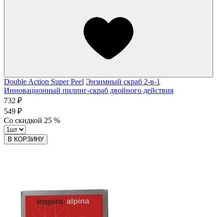
Double Action Super Peel
Энзимный скраб 2-в-1
Инновационный пилинг-скраб двойного действия
732 ₽
549 ₽
Со скидкой
25
%
В КОРЗИНУ