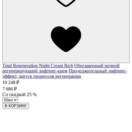
Total Regeneration Night Cream Rich
Обогащенный ночной
регенерирующий лифтинг-крем
Продолжительный лифтинг-
эффект, запуск процессов регенерации
10 248 ₽
7 686 ₽
Со скидкой
25
%
В КОРЗИНУ