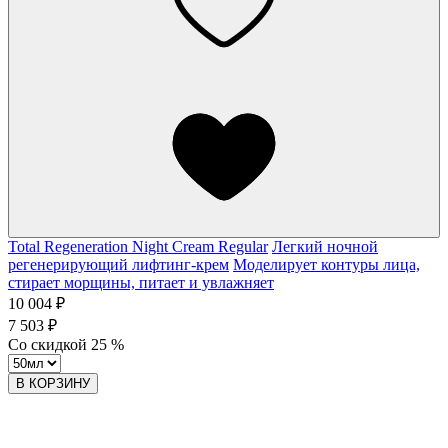
Total Regeneration Night Cream Regular
Легкий ночной
регенерирующий лифтинг-крем
Моделирует контуры лица,
стирает морщины, питает и увлажняет
10 004 ₽
7 503 ₽
Со скидкой
25
%
В КОРЗИНУ