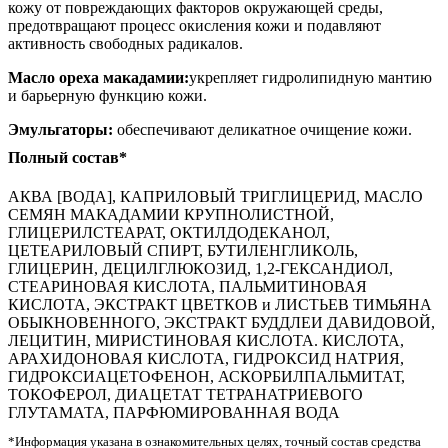
кожу от повреждающих факторов окружающей среды,
предотвращают процесс окисления кожи и подавляют
активность свободных радикалов.
Масло ореха макадамии:
укрепляет гидролипидную мантию
и барьерную функцию кожи.
Эмульгаторы:
обеспечивают деликатное очищение кожи.
Полный состав*
АКВА [ВОДА], КАПРИЛОВЫЙ ТРИГЛИЦЕРИД, МАСЛО
СЕМЯН МАКАДАМИИ КРУПНОЛИСТНОЙ,
ГЛИЦЕРИЛСТЕАРАТ, ОКТИЛДОДЕКАНОЛ,
ЦЕТЕАРИЛОВЫЙ СПИРТ, БУТИЛЕНГЛИКОЛЬ,
ГЛИЦЕРИН, ДЕЦИЛГЛЮКОЗИД, 1,2-ГЕКСАНДИОЛ,
СТЕАРИНОВАЯ КИСЛОТА, ПАЛЬМИТИНОВАЯ
КИСЛОТА, ЭКСТРАКТ ЦВЕТКОВ и ЛИСТЬЕВ ТИМЬЯНА
ОБЫКНОВЕННОГО, ЭКСТРАКТ БУДДЛЕИ ДАВИДОВОЙ,
ЛЕЦИТИН, МИРИСТИНОВАЯ КИСЛОТА. КИСЛОТА,
АРАХИДОНОВАЯ КИСЛОТА, ГИДРОКСИД НАТРИЯ,
ГИДРОКСИАЦЕТОФЕНОН, АСКОРБИЛПАЛЬМИТАТ,
ТОКОФЕРОЛ, ДИАЦЕТАТ ТЕТРАНАТРИЕВОГО
ГЛУТАМАТА, ПАРФЮМИРОВАННАЯ ВОДА
*Информация указана в ознакомительных целях, точный состав средства