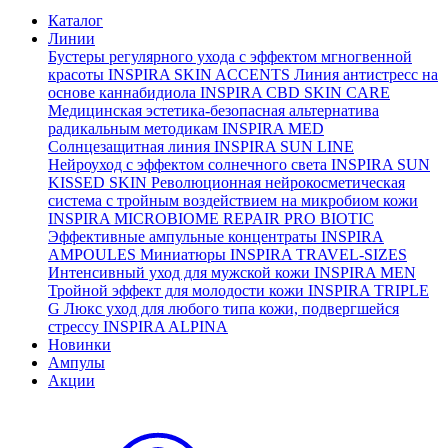
Каталог
Линии
Бустеры регулярного ухода с эффектом мгногвенной
красоты
INSPIRA SKIN ACCENTS
Линия антистресс на
основе каннабидиола
INSPIRA CBD SKIN CARE
Медицинская эстетика-безопасная альтернатива
радикальным методикам
INSPIRA MED
Солнцезащитная линия
INSPIRA SUN LINE
Нейроуход с эффектом солнечного света
INSPIRA SUN
KISSED SKIN
Революционная нейрокосметическая
система с тройным воздействием на микробиом кожи
INSPIRA MICROBIOME REPAIR PRO BIOTIC
Эффективные ампульные концентраты
INSPIRA
AMPOULES
Миниатюры
INSPIRA TRAVEL-SIZES
Интенсивный уход для мужской кожи
INSPIRA MEN
Тройной эффект для молодости кожи
INSPIRA TRIPLE
G
Люкс уход для любого типа кожи, подвергшейся
стрессу
INSPIRA ALPINA
Новинки
Ампулы
Акции