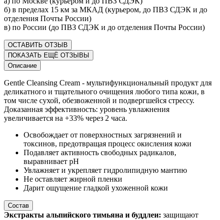
а) по Москве (курьером и до ПВЗ СДЭК)
б) в пределах 15 км за МКАД (курьером, до ПВЗ СДЭК и до
отделения Почты России)
в) по России (до ПВЗ СДЭК и до отделения Почты России)
ОСТАВИТЬ ОТЗЫВ
ПОКАЗАТЬ ЕЩЁ ОТЗЫВЫ
Описание
Gentle Cleansing Cream - мультифункциональный продукт для
деликатного и тщательного очищения любого типа кожи, в
том числе сухой, обезвоженной и подвергшейся стрессу.
Доказанная эффективность: уровень увлажнения
увеличивается на +33% через 2 часа.
Освобождает от поверхностных загрязнений и
токсинов, предотвращая процесс окисления кожи
Подавляет активность свободных радикалов,
выравнивает рН
Увлажняет и укрепляет гидролипидную мантию
Не оставляет жирной пленки
Дарит ощущение гладкой ухоженной кожи
Состав
Экстракты альпийского тимьяна и буддлеи:
защищают