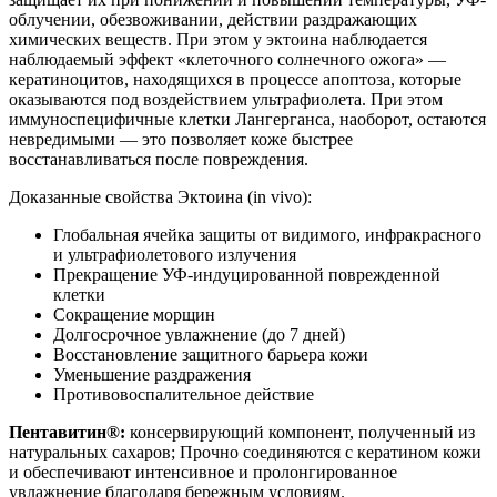
облучении, обезвоживании, действии раздражающих
химических веществ. При этом у эктоина наблюдается
наблюдаемый эффект «клеточного солнечного ожога» —
кератиноцитов, находящихся в процессе апоптоза, которые
оказываются под воздействием ультрафиолета. При этом
иммуноспецифичные клетки Лангерганса, наоборот, остаются
невредимыми — это позволяет коже быстрее
восстанавливаться после повреждения.
Доказанные свойства Эктоина (in vivo):
Глобальная ячейка защиты от видимого, инфракрасного
и ультрафиолетового излучения
Прекращение УФ-индуцированной поврежденной
клетки
Сокращение морщин
Долгосрочное увлажнение (до 7 дней)
Восстановление защитного барьера кожи
Уменьшение раздражения
Противовоспалительное действие
Пентавитин®:
консервирующий компонент, полученный из
натуральных сахаров; Прочно соединяются с кератином кожи
и обеспечивают интенсивное и пролонгированное
увлажнение благодаря бережным условиям.