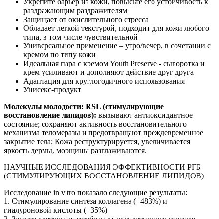
Укрепите барьер из кожи, повысьте его устойчивость к
раздражающим раздражителям
Защищает от окислительного стресса
Обладает легкой текстурой, подходит для кожи любого
типа, в том числе чувствительной
Универсальное применение – утро/вечер, в сочетании с
кремом по типу кожи
Идеальная пара с кремом Youth Preserve - сыворотка и
крем усиливают и дополняют действие друг друга
Адаптация для круглогодичного использования
Унисекс-продукт
Молекулы молодости: RSL (стимулирующие
восстановление липидов):
вызывают антиоксидантное
состояние; сохраняют активность восстановительного
механизма теломеразы и предотвращают преждевременное
закрытие тела; Кожа реструктурируется, увеличивается
яркость дермы, морщины разглаживаются.
НАУЧНЫЕ ИССЛЕДОВАНИЯ ЭФФЕКТИВНОСТИ РГБ
(СТИМУЛИРУЮЩИХ ВОССТАНОВЛЕНИЕ ЛИПИДОВ)
Исследование in vitro показало следующие результаты:
1. Стимулирование синтеза коллагена (+483%) и
гиалуроновой кислоты (+35%)
2. Защита клеточных мембран от оксидативного стресса: