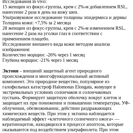
Исследования in vivo:
15 женщин из фокус-группы, крем с 2%-м добавлением RSL,
нанесение 2 раза в день на кожу шеи.
Ультразвуковое исследование толщины эпидермиса и дермы:
Толщина кожи: +7,5% за 2 месяца
28 женщин из фокус-группы, крем с 2%-м изменением RSL,
нанесение 2 раза на уголки глаз в соответствии с
применением плацебо.
Исследование внешнего вида кожи методом анализа
изображения:
Количество морщин: -26% через 1 месяц
Глубина морщин: -21% через 1 месяц
Эктоин
– внешний защитный агент природного
происхождения и многофункциональный активный
компонент. Это природное вещество, популярное из
галофильных катастроф Halomonas Elongata, живущее в
экстремальных условиях солончаков и солончаковых
пустынь. Формирует защитную оболочку вокруг клеток и
защищает их при понижении и повышении температуры, УФ-
облучении, обезвоживании, действии раздражающих
химических веществ. При этом у эктоина наблюдается
наблюдаемый эффект «клеточного солнечного ожога» —
кератиноцитов, находящихся в процессе апоптоза, которые
оказываются под воздействием ультрафиолета. При этом