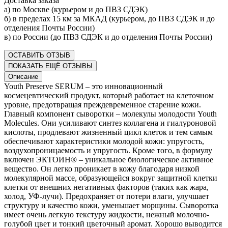
Доставка заказа
а) по Москве (курьером и до ПВЗ СДЭК)
б) в пределах 15 км за МКАД (курьером, до ПВЗ СДЭК и до
отделения Почты России)
в) по России (до ПВЗ СДЭК и до отделения Почты России)
ОСТАВИТЬ ОТЗЫВ
ПОКАЗАТЬ ЕЩЁ ОТЗЫВЫ
Описание
Youth Preserve SERUM – это инновационный
космецевтический продукт, который работает на клеточном
уровне, предотвращая преждевременное старение кожи.
Главный компонент сыворотки – молекулы молодости Youth
Molecules. Они усиливают синтез коллагена и гиалуроновой
кислоты, продлевают жизненный цикл клеток и тем самым
обеспечивают характеристики молодой кожи: упругость,
воздухопроницаемость и упругость. Кроме того, в формулу
включен ЭКТОИН® – уникальное биологическое активное
вещество. Он легко проникает в кожу благодаря низкой
молекулярной массе, образующейся вокруг защитной клетки
клетки от внешних негативных факторов (таких как жара,
холод, УФ-лучи). Предохраняет от потери влаги, улучшает
структуру и качество кожи, уменьшает морщины. Сыворотка
имеет очень легкую текстуру жидкости, нежный молочно-
голубой цвет и тонкий цветочный аромат. Хорошо выводится