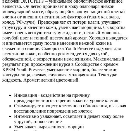
включен ЭКТОИН® – уникальное биологическое активное
вещество. Он легко проникает в кожу благодаря низкой
молекулярной массе, образующейся вокруг защитной клетки
клетки от внешних негативных факторов (таких как жара,
холод, УФ-лучи). Предохраняет от потери влаги, улучшает
структуру и качество кожи, уменьшает морщины. Сыворотка
имеет очень легкую текстуру жидкости, нежный молочно-
голубой цвет и тонкий цветочный аромат. Хорошо выводится
и впитывается сразу после нанесения нежной кожи на
свежесть и сияние. Сыворотка Youth Preserve подходит для
всех типов кожи, особенно рекомендуется для сухой,
обезвоженной, с возрастными изменениями. Максимальный
результат при прохождении курса в Сообществе с кремом
КРЕМ Youth Preserve: уменьшение морщин, более четкие
контуры лица, свежая, сияющая, молодая кожа. Текстура:
жидкость. Аромат: легкий цветочный.
Инновация - воздействие на причину
преждевременного старения кожи на уровне клеток
Стимулирует процесс клеточного обновления, вызывая
восстановление поврежденных клеток
Интенсивно увлажняет, осветляет и делает кожу более
упругой, тонкое сияние
Уменьшает выраженность морщин