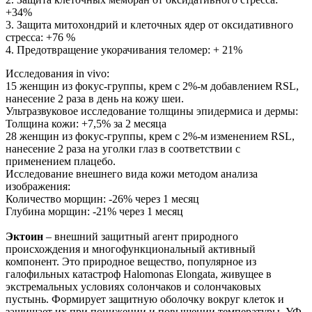
+34%
3. Защита митохондрий и клеточных ядер от оксидативного
стресса: +76 %
4. Предотвращение укорачивания теломер: + 21%
Исследования in vivo:
15 женщин из фокус-группы, крем с 2%-м добавлением RSL,
нанесение 2 раза в день на кожу шеи.
Ультразвуковое исследование толщины эпидермиса и дермы:
Толщина кожи: +7,5% за 2 месяца
28 женщин из фокус-группы, крем с 2%-м изменением RSL,
нанесение 2 раза на уголки глаз в соответствии с
применением плацебо.
Исследование внешнего вида кожи методом анализа
изображения:
Количество морщин: -26% через 1 месяц
Глубина морщин: -21% через 1 месяц
Эктоин
– внешний защитный агент природного
происхождения и многофункциональный активный
компонент. Это природное вещество, популярное из
галофильных катастроф Halomonas Elongata, живущее в
экстремальных условиях солончаков и солончаковых
пустынь. Формирует защитную оболочку вокруг клеток и
защищает их при понижении и повышении температуры, УФ-