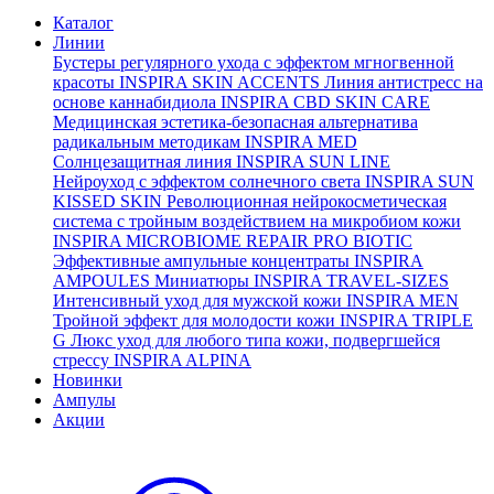
Каталог
Линии
Бустеры регулярного ухода с эффектом мгногвенной
красоты
INSPIRA SKIN ACCENTS
Линия антистресс на
основе каннабидиола
INSPIRA CBD SKIN CARE
Медицинская эстетика-безопасная альтернатива
радикальным методикам
INSPIRA MED
Солнцезащитная линия
INSPIRA SUN LINE
Нейроуход с эффектом солнечного света
INSPIRA SUN
KISSED SKIN
Революционная нейрокосметическая
система с тройным воздействием на микробиом кожи
INSPIRA MICROBIOME REPAIR PRO BIOTIC
Эффективные ампульные концентраты
INSPIRA
AMPOULES
Миниатюры
INSPIRA TRAVEL-SIZES
Интенсивный уход для мужской кожи
INSPIRA MEN
Тройной эффект для молодости кожи
INSPIRA TRIPLE
G
Люкс уход для любого типа кожи, подвергшейся
стрессу
INSPIRA ALPINA
Новинки
Ампулы
Акции