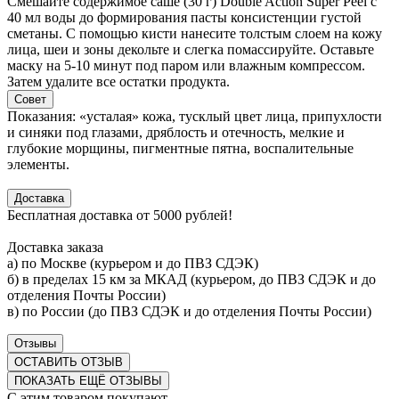
Смешайте содержимое саше (30 г) Double Action Super Peel с
40 мл воды до формирования пасты консистенции густой
сметаны. С помощью кисти нанесите толстым слоем на кожу
лица, шеи и зоны декольте и слегка помассируйте. Оставьте
маску на 5-10 минут под паром или влажным компрессом.
Затем удалите все остатки продукта.
Совет
Показания: «усталая» кожа, тусклый цвет лица, припухлости
и синяки под глазами, дряблость и отечность, мелкие и
глубокие морщины, пигментные пятна, воспалительные
элементы.
Доставка
Бесплатная доставка от 5000 рублей!
Доставка заказа
а) по Москве (курьером и до ПВЗ СДЭК)
б) в пределах 15 км за МКАД (курьером, до ПВЗ СДЭК и до
отделения Почты России)
в) по России (до ПВЗ СДЭК и до отделения Почты России)
Отзывы
ОСТАВИТЬ ОТЗЫВ
ПОКАЗАТЬ ЕЩЁ ОТЗЫВЫ
С этим товаром покупают