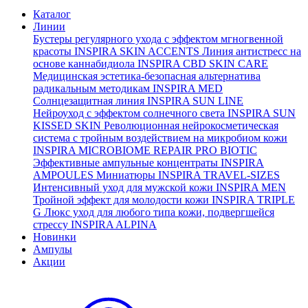
Каталог
Линии
Бустеры регулярного ухода с эффектом мгногвенной
красоты
INSPIRA SKIN ACCENTS
Линия антистресс на
основе каннабидиола
INSPIRA CBD SKIN CARE
Медицинская эстетика-безопасная альтернатива
радикальным методикам
INSPIRA MED
Солнцезащитная линия
INSPIRA SUN LINE
Нейроуход с эффектом солнечного света
INSPIRA SUN
KISSED SKIN
Революционная нейрокосметическая
система с тройным воздействием на микробиом кожи
INSPIRA MICROBIOME REPAIR PRO BIOTIC
Эффективные ампульные концентраты
INSPIRA
AMPOULES
Миниатюры
INSPIRA TRAVEL-SIZES
Интенсивный уход для мужской кожи
INSPIRA MEN
Тройной эффект для молодости кожи
INSPIRA TRIPLE
G
Люкс уход для любого типа кожи, подвергшейся
стрессу
INSPIRA ALPINA
Новинки
Ампулы
Акции