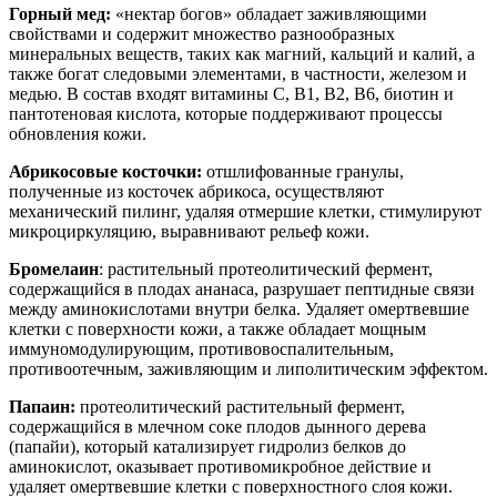
Горный мед:
«нектар богов» обладает заживляющими
свойствами и содержит множество разнообразных
минеральных веществ, таких как магний, кальций и калий, а
также богат следовыми элементами, в частности, железом и
медью. В состав входят витамины C, B1, B2, B6, биотин и
пантотеновая кислота, которые поддерживают процессы
обновления кожи.
Абрикосовые косточки:
отшлифованные гранулы,
полученные из косточек абрикоса, осуществляют
механический пилинг, удаляя отмершие клетки, стимулируют
микроциркуляцию, выравнивают рельеф кожи.
Бромелаин
: растительный протеолитический фермент,
содержащийся в плодах ананаса, разрушает пептидные связи
между аминокислотами внутри белка. Удаляет омертвевшие
клетки с поверхности кожи, а также обладает мощным
иммуномодулирующим, противовоспалительным,
противоотечным, заживляющим и липолитическим эффектом.
Папаин:
протеолитический растительный фермент,
содержащийся в млечном соке плодов дынного дерева
(папайи), который катализирует гидролиз белков до
аминокислот, оказывает противомикробное действие и
удаляет омертвевшие клетки с поверхностного слоя кожи.