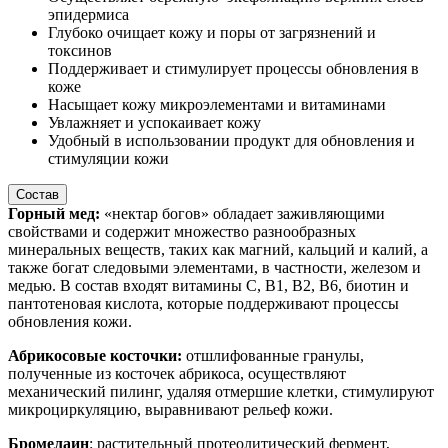
эпидермиса
Глубоко очищает кожу и поры от загрязнений и
токсинов
Поддерживает и стимулирует процессы обновления в
коже
Насыщает кожу микроэлементами и витаминами
Увлажняет и успокаивает кожу
Удобный в использовании продукт для обновления и
стимуляции кожи
Состав
Горный мед:
«нектар богов» обладает заживляющими
свойствами и содержит множество разнообразных
минеральных веществ, таких как магний, кальций и калий, а
также богат следовыми элементами, в частности, железом и
медью. В состав входят витамины C, B1, B2, B6, биотин и
пантотеновая кислота, которые поддерживают процессы
обновления кожи.
Абрикосовые косточки:
отшлифованные гранулы,
полученные из косточек абрикоса, осуществляют
механический пилинг, удаляя отмершие клетки, стимулируют
микроциркуляцию, выравнивают рельеф кожи.
Бромелаин
: растительный протеолитический фермент,