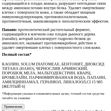
содержащийся в плодах ананаса, разрушает пептидные связи
между аминокислотами внутри белка. Удаляет омертвевшие
клетки с поверхности кожи, а также обладает мощным
иммуномодулирующим, противовоспалительным,
противоотечным, заживляющим и липолитическим эффектом.
Папаин:
протеолитический растительный фермент,
содержащийся в млечном соке плодов дынного дерева
(папайи), который катализирует гидролиз белков до
аминокислот, оказывает противомикробное действие и
удаляет омертвевшие клетки с поверхностного слоя кожи.
Полный состав*
КАОЛИН, SOLUM DIATOMEAE, БЕНТОНИТ, ДИОКСИД
ТИТАНА (НАНО), ЧЕРНОСЛИВ АРМЯНСКИЙ,
ПОРОШОК МЕЛА, МАЛЬТОДЕКСТРИН, КВАРЦ,
БРОМЕЛАЙН, ПАРФЮМИРОВАННАЯ ВОДА, ПАПАИН,
АМИЛЦИННАМАЛ, ГЕРАНИОЛ, ЛИНАЛООЛ,CI 15 985
[ЖЕЛТЫЙ 6]
*Информация указана в ознакомительных целях, точный состав средства
читайте на упаковке.
Применение