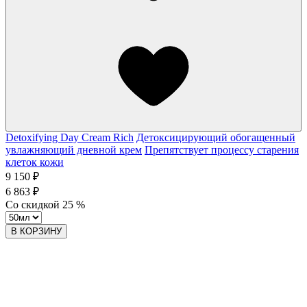
Detoxifying Day Cream Rich
Детоксицирующий обогащенный
увлажняющий дневной крем
Препятствует процессу старения
клеток кожи
9 150 ₽
6 863 ₽
Со скидкой
25
%
В КОРЗИНУ