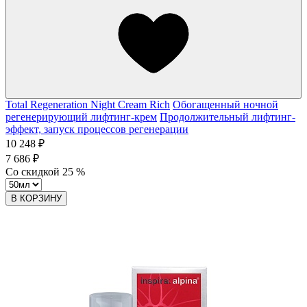
Total Regeneration Night Cream Rich
Обогащенный ночной
регенерирующий лифтинг-крем
Продолжительный лифтинг-
эффект, запуск процессов регенерации
10 248 ₽
7 686 ₽
Со скидкой
25
%
В КОРЗИНУ