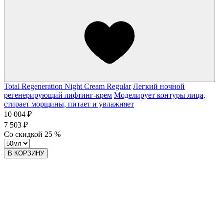
Total Regeneration Night Cream Regular
Легкий ночной
регенерирующий лифтинг-крем
Моделирует контуры лица,
стирает морщины, питает и увлажняет
10 004 ₽
7 503 ₽
Со скидкой
25
%
В КОРЗИНУ