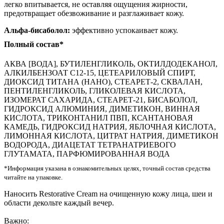
легко впитывается, не оставляя ощущения жирности,
предотвращает обезвоживание и разглаживает кожу.
Альфа-бисаболол:
эффективно успокаивает кожу.
Полный состав*
АКВА [ВОДА], БУТИЛЕНГЛИКОЛЬ, ОКТИЛДОДЕКАНОЛ,
АЛКИЛБЕНЗОАТ С12-15, ЦЕТЕАРИЛОВЫЙ СПИРТ,
ДИОКСИД ТИТАНА (НАНО), СТЕАРЕТ-2, СКВАЛАН,
ПЕНТИЛЕНГЛИКОЛЬ, ГЛИКОЛЕВАЯ КИСЛОТА,
ИЗОМЕРАТ САХАРИДА, СТЕАРЕТ-21, БИСАБОЛОЛ,
ГИДРОКСИД АЛЮМИНИЯ, ДИМЕТИКОН, ВИННАЯ
КИСЛОТА, ТРИКОНТАНИЛ ПВП, КСАНТАНОВАЯ
КАМЕДЬ, ГИДРОКСИД НАТРИЯ, ЯБЛОЧНАЯ КИСЛОТА,
ЛИМОННАЯ КИСЛОТА, ЦИТРАТ НАТРИЯ, ДИМЕТИКОН
ВОДОРОДА, ДИАЦЕТАТ ТЕТРАНАТРИЕВОГО
ГЛУТАМАТА, ПАРФЮМИРОВАННАЯ ВОДА
*Информация указана в ознакомительных целях, точный состав средства
читайте на упаковке.
Наносить Restorative Cream на очищенную кожу лица, шеи и
области декольте каждый вечер.
Важно: