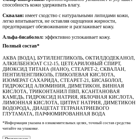
способность кожи удерживать влагу.
Сквалан:
имеет сходство с натуральными липидами кожи,
легко впитывается, не оставляя ощущения жирности,
предотвращает обезвоживание и разглаживает кожу.
Альфа-бисаболол:
эффективно успокаивает кожу.
Полный состав*
АКВА [ВОДА], БУТИЛЕНГЛИКОЛЬ, ОКТИЛДОДЕКАНОЛ,
АЛКИЛБЕНЗОАТ С12-15, ЦЕТЕАРИЛОВЫЙ СПИРТ,
ДИОКСИД ТИТАНА (НАНО), СТЕАРЕТ-2, СКВАЛАН,
ПЕНТИЛЕНГЛИКОЛЬ, ГЛИКОЛЕВАЯ КИСЛОТА,
ИЗОМЕРАТ САХАРИДА, СТЕАРЕТ-21, БИСАБОЛОЛ,
ГИДРОКСИД АЛЮМИНИЯ, ДИМЕТИКОН, ВИННАЯ
КИСЛОТА, ТРИКОНТАНИЛ ПВП, КСАНТАНОВАЯ
КАМЕДЬ, ГИДРОКСИД НАТРИЯ, ЯБЛОЧНАЯ КИСЛОТА,
ЛИМОННАЯ КИСЛОТА, ЦИТРАТ НАТРИЯ, ДИМЕТИКОН
ВОДОРОДА, ДИАЦЕТАТ ТЕТРАНАТРИЕВОГО
ГЛУТАМАТА, ПАРФЮМИРОВАННАЯ ВОДА
*Информация указана в ознакомительных целях, точный состав средства
читайте на упаковке.