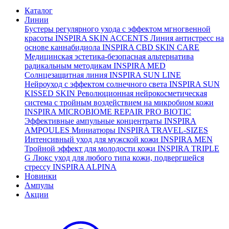
Каталог
Линии
Бустеры регулярного ухода с эффектом мгногвенной
красоты
INSPIRA SKIN ACCENTS
Линия антистресс на
основе каннабидиола
INSPIRA CBD SKIN CARE
Медицинская эстетика-безопасная альтернатива
радикальным методикам
INSPIRA MED
Солнцезащитная линия
INSPIRA SUN LINE
Нейроуход с эффектом солнечного света
INSPIRA SUN
KISSED SKIN
Революционная нейрокосметическая
система с тройным воздействием на микробиом кожи
INSPIRA MICROBIOME REPAIR PRO BIOTIC
Эффективные ампульные концентраты
INSPIRA
AMPOULES
Миниатюры
INSPIRA TRAVEL-SIZES
Интенсивный уход для мужской кожи
INSPIRA MEN
Тройной эффект для молодости кожи
INSPIRA TRIPLE
G
Люкс уход для любого типа кожи, подвергшейся
стрессу
INSPIRA ALPINA
Новинки
Ампулы
Акции