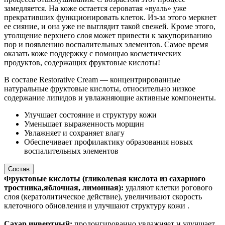
замедляется. На коже остается сероватая «вуаль» уже
прекративших функционировать клеток. Из-за этого меркнет
ее сияние, и она уже не выглядит такой свежей. Кроме этого,
утолщение верхнего слоя может привести к закупориванию
пор и появлению воспалительных элементов. Самое время
оказать коже поддержку с помощью косметических
продуктов, содержащих фруктовые кислоты!
В составе Restorative Cream — концентрированные
натуральные фруктовые кислоты, относительно низкое
содержание липидов и увлажняющие активные компоненты.
Улучшает состояние и структуру кожи
Уменьшает выраженность морщин
Увлажняет и сохраняет влагу
Обеспечивает профилактику образования новых
воспалительных элементов
Состав
Фруктовые кислоты (гликолевая кислота из сахарного
тростника,
яблочная, лимонная):
удаляют клетки рогового
слоя (кератолитическое действие), увеличивают скорость
клеточного обновления и улучшают структуру кожи .
Сахар инвертный:
пролонгированно увлажняет и улучшает